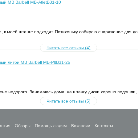
ый MB Barbell MB-AtletB31-10
и, к моей штанге подходят. Потихоньку собираю снаряжение для д
Читать все отзывы (4)
ый литой MB Barbell MB-PltB31-25
цене недорого. Занимаюсь дома, на штангу диски хорошо подошли,
Читать все отзывы (5)
антия
Обзоры
Помощь людям
Вакансии
Контакты