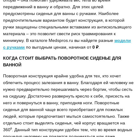
опоры – она помогает удерживать вес тела во время
передвижений в ванну и обратно. Для этих целей
предусмотрены сиденья для ванны с ручками. Наиболее
предпочтительным вариантом будет конструкция, в которой
ручки защищены специальными вставками из антискользящего
материала – это позволит свести риск травмирования к
минимуму. В каталоге Medspros.ru вы найдете разные
модели
с ручками
по выгодным ценам, начиная от
0 ₽
.
КОГДА СТОИТ ВЫБРАТЬ ПОВОРОТНОЕ СИДЕНЬЕ ДЛЯ
ВАННОЙ
Поворотная конструкция крайне удобна для тех, кто хочет
облегчить процесс залезания в ванну. Благодаря ей человеку не
нужно предварительно перешагивать через бортик, чтобы сесть
на сидушку. Достаточно развернуть кресло к себе, присесть на
него и повернуться в ванну, приподняв ноги. Поворотные
сиденья для ванной чаще всего приобретают для пожилых
людей, которые предпочитают мыться самостоятельно. Также
отдельно стоит выделять сиденья, чей корпус вращается на
360⁰. Данный тип конструкции удобен тем, что во время водных
процедур человеку не придется подниматься или даже