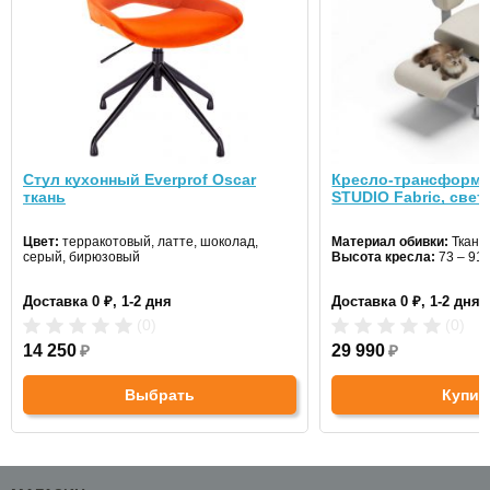
Стул кухонный Everprof Oscar
Кресло-трансформе
ткань
STUDIO Fabric, све
Цвет:
терракотовый, латте, шоколад,
Материал обивки:
Ткань
серый, бирюзовый
Высота кресла:
73 – 91 
Доставка 0 ₽, 1-2 дня
Доставка 0 ₽, 1-2 дня
(0)
(0)
14 250
₽
29 990
₽
Выбрать
Купит