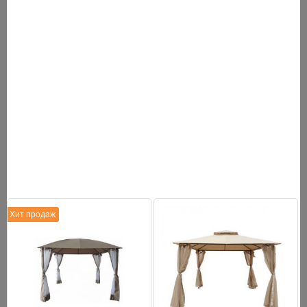
ТЕХНИЧЕСКИЕ ХАРАКТЕРИСТИКИ
Тип:
шатер-гармошка
Форма:
квадратная
Размер:
200х200х300 см
Площадь:
4 м2
Основной
полиэстер
материал:
Цвет:
белый
Хит продаж
Вид сборки:
раздвижные
Каркас:
сталь 0.45 мм
Внешняя
30х30 мм