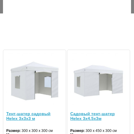
1
коробок:
ПРЕИМУЩЕСТВА
Быстросборный.
Защита от дождя, солнца и непогоды.
Стальной каркас.
Складной.
0.0
5
0%
4
0%
3
0%
Тент-шатер садовый
Садовый тент-шатер
Отзывов пока
2
0%
Helex 3x3х3 м
Helex 3x4.5х3м
нет
1
0%
Размер:
300 x 300 х 300 см
Размер:
300 x 450 х 300 см