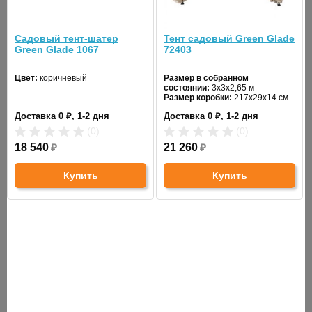
стойка:
Внутренняя
Садовый тент-шатер
Тент садовый Green Glade
25x25 мм
Green Glade 1067
72403
стойка:
Цвет:
коричневый
Размер в собранном
Перекрестные
13х25 мм
состоянии:
3х3х2,65 м
планки:
Размер коробки:
217х29х14 см
Вес брутто:
29,2 кг
Доставка 0 ₽, 1-2 дня
Доставка 0 ₽, 1-2 дня
Вес нетто:
28 кг
Система
(0)
(0)
pull-pin
крепления:
18 540
₽
21 260
₽
Вес нетто:
15.75 кг
Купить
Купить
Вес брутто:
16.2 кг
Размер
148x21x22.5 см
коробки:
Комплектация:
4 стенки, сумка
Количество