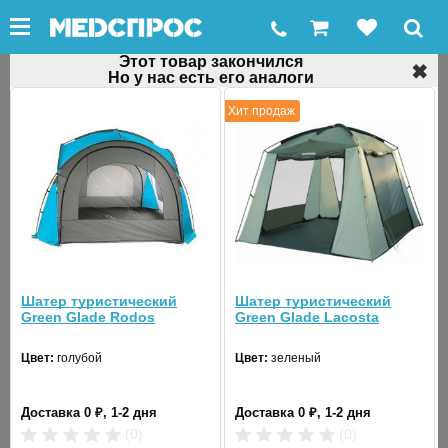
Этот товар закончился
✖
Но у нас есть его аналоги
←
Шатры
Хит продаж
Быстросборный тент-шатер Green Glade
2101
Код товара: 32771
Шатер туристический
Шатер туристический
Green Glade Rodos
Green Glade Lacosta
Цвет:
голубой
Цвет:
зеленый
❮
❯
Доставка 0 ₽, 1-2 дня
Доставка 0 ₽, 1-2 дня
(0)
(0)