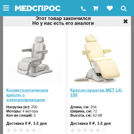
Этот товар закончился
✖
Но у нас есть его аналоги
←
Столы-кушетки стационарные
Массажный стол с электроприводом
Heliox F1E3C 70 см
Код товара: 25545
Хит продаж
Косметологическое
Кресло-кушетка MET LK-
кресло с
100
электроприводом
Mizomed Morley, 4 мотора
Нагрузка (кг):
200
Длина, см:
204
❮
❯
Моторы:
4 мотора
Ширина, см:
72
Кол-во секций:
3
Высота, см:
62-88
Длина спинной секции, см:
59
Доставка 0 ₽, 1-2 дня
Доставка 0 ₽, 1-2 дня
Длина основной секции, см:
110
(0)
(0)