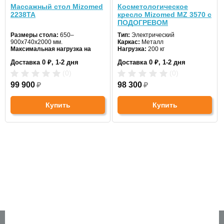
Массажный стол Mizomed
Косметологическое
2238TA
кресло Mizomed MZ 3570 с
Подушка-заглушка для люверса в комплекте.
ПОДОГРЕВОМ
Размеры стола:
650–
Тип:
Электрический
900х740х2000 мм.
Каркас:
Металл
Максимальная нагрузка на
Нагрузка:
200 кг
0.0
5
0%
изделие:
200 кг.
Габаритные размеры:
Доставка 0 ₽, 1-2 дня
Доставка 0 ₽, 1-2 дня
Вес изделия:
70 кг.
185*81*59-83 см
4
0%
Цвет:
белый.
(0)
(0)
99 900
₽
98 300
₽
3
0%
Отзывов пока
2
0%
Купить
Купить
нет
1
0%
Написать отзыв
Массажный стол с электроприводом Heliox F1E3C 70 см -
Вопросы по товару
МАГАЗИН