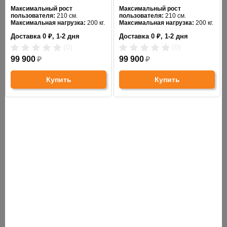
подъема/время
6 мм/сек
Максимальный рост
Максимальный рост
подъема:
пользователя:
210 см.
пользователя:
210 см.
Максимальная нагрузка:
200 кг.
Максимальная нагрузка:
200 кг.
Длина:
194 см.
Длина:
194 см.
Длина провода:
4 м
Доставка 0 ₽, 1-2 дня
Доставка 0 ₽, 1-2 дня
Ширина:
70 см.
Ширина:
70 см.
(0)
(0)
Размеры
99 900
₽
99 900
₽
18x11 см
люверса:
Купить
Купить
Материал:
металлический профиль (толщина 2 мм)
Тип
ножная педаль
управления:
Вес:
75 кг
Материал
кожзам
отделки:
Цвет:
бежевый
ПРЕИМУЩЕСТВА: