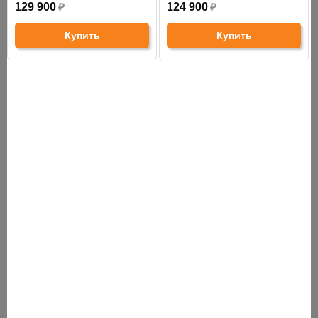
129 900
₽
124 900
₽
Купить
Купить
СНЯТО С ПРОИЗВОДСТВА
АНАЛОГИ
ХИТЫ ПРОДАЖ