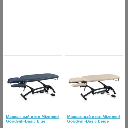
Тип:
электрический
Размер стола:
205х70 см
Высота стола:
48-95 см
Максимальная
270 кг
нагрузка:
Длина стола:
205 см
Ширина ложа:
70 см
Угол наклона
от -30 до +45 градусов
подголовника:
Питание:
от сети 220 В
Массажный стол Mizomed
Массажный стол Mizomed
Goodwill-Basic blue
Goodwill-Basic beige
Скорость