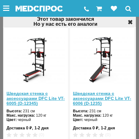
Этот товар закончился
✖
Но у нас есть его аналоги
←
Шведские стенки
Шведская стенка Kampfer Winner Ceiling
Код товара: 20580
Хит продаж
Шведская стенка с
Шведская стенка с
аксессуарами DFC Lite VT-
аксессуарами DFC Lite VT-
6005 (D-12345)
6006 (D-1235)
❮
❯
Высота:
231 см
Высота:
231 см
Макс. нагрузка:
120 кг
Макс. нагрузка:
120 кг
Цвет:
черный
Цвет:
черный
Доставка 0 ₽, 1-2 дня
Доставка 0 ₽, 1-2 дня
(0)
(0)