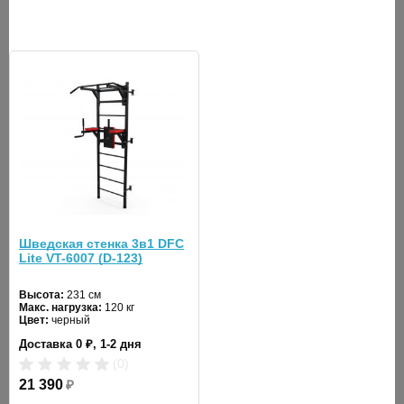
стенки, включая
стойку с сеткой
174 см
и выступ
рукоятки
турника:
Ширина стойки
94 см
с сеткой:
Ширина
90 см
канатного лаза:
Шведская стенка 3в1 DFC
Выступ турника
Lite VT-6007 (D-123)
от шведской
52 см
стенки:
Высота:
231 см
Макс. нагрузка:
120 кг
Цвет:
черный
Длина захвата
95 см
Доставка 0 ₽, 1-2 дня
турника:
(0)
21 390
₽
Высота