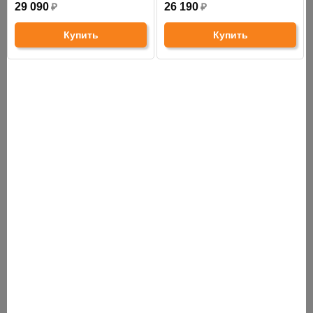
29 090
₽
26 190
₽
Купить
Купить
СНЯТО С ПРОИЗВОДСТВА
АНАЛОГИ
ХИТЫ ПРОДАЖ
Шведская стенка с аксессуарами
Шведская стенка с 