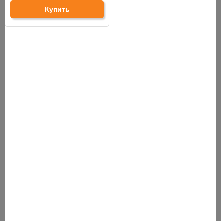
деревянной
260 см
Купить
стойки:
Размеры стойки
10 x 4 см
лестницы:
Высота нижних
кронштейнов-
7 см
упоров:
Допустимая
нагрузка
100 кг
навесное
оборудование:
Допустимая
нагрузка
120 кг
шведскую
стенку:
1 место