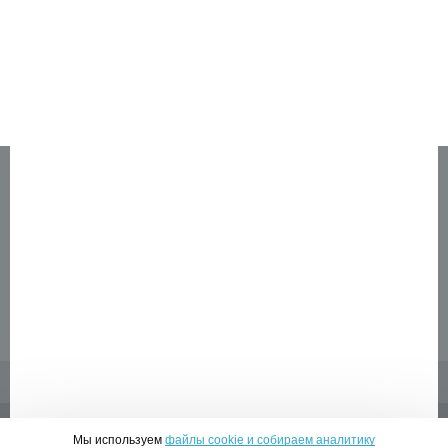
Написать отзыв
Шведская стенка Kampfer Winner Ceiling - Вопросы по
товару
МАГАЗИН
О нас
Акции
Оплата
Доставка
Гарантия
Обзоры
Помощь людям
Вакансии
Контакты
ПОКУПАТЕЛЮ
Личный кабинет
Новинки
Новости
Отзывы
Правовая информация
Страница создана за 0.158 с | БД - 0.056 с
ПЕРЕЙТИ НА ПОЛНУЮ ВЕРСИЮ САЙТА
© 2010-2026 ИНТЕРНЕТ-МАГАЗИН МЕДСПРОС
Мы используем
файлы cookie и собираем аналитику