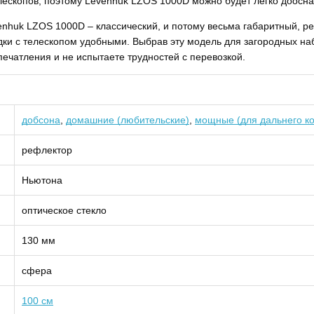
ескопов, поэтому Levenhuk LZOS 1000D можно будет легко дооснас
venhuk LZOS 1000D – классический, и потому весьма габаритный, р
дки с телескопом удобными. Выбрав эту модель для загородных на
печатления и не испытаете трудностей с перевозкой.
добсона
,
домашние (любительские)
,
мощные (для дальнего к
рефлектор
Ньютона
оптическое стекло
130 мм
сфера
100 см