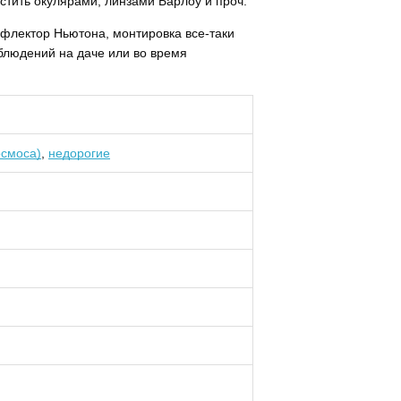
тить окулярами, линзами Барлоу и проч.
ефлектор Ньютона, монтировка все-таки
блюдений на даче или во время
осмоса)
,
недорогие