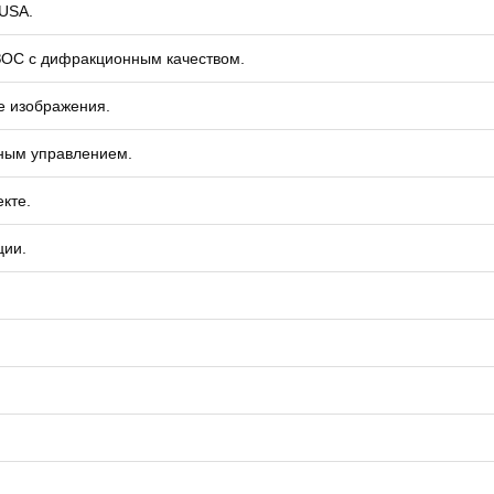
 USA.
ЗОС с дифракционным качеством.
е изображения.
чным управлением.
кте.
ции.