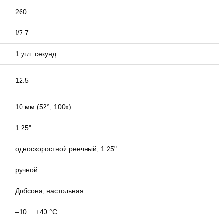
260
f/7.7
1 угл. секунд
12.5
10 мм (52°, 100х)
1.25"
односкоростной реечный, 1.25"
ручной
Добсона, настольная
–10… +40 °С