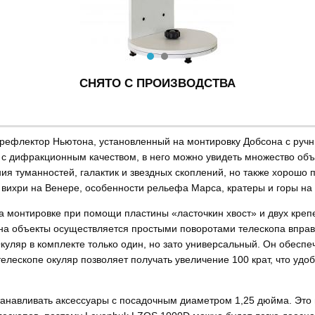
СНЯТО С ПРОИЗВОДСТВА
 рефлектор Ньютона, установленный на монтировку Добсона с руч
с дифракционным качеством, в него можно увидеть множество объек
ния туманностей, галактик и звездных скоплений, но также хорошо
вихри на Венере, особенности рельефа Марса, кратеры и горы на 
а монтировке при помощи пластины «ласточкин хвост» и двух креп
на объекты осуществляется простыми поворотами телескопа вправо,
куляр в комплекте только один, но зато универсальный. Он обеспе
лескопе окуляр позволяет получать увеличение 100 крат, что удоб
танавливать аксессуары с посадочным диаметром 1,25 дюйма. Это