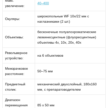
Макс.
40–400
увеличение:
широкопольные WF 10x/22 мм с
Окуляры:
наглазниками (2 шт.)
бесконечные полуапохроматические
Объективы:
люминесцентные (флуоресцентные)
объективы 4х, 10х, 20х, 40х
Револьверное
на 6 объективов
устройство:
Межзрачковое
50–75 мм
расстояние:
Предметный
механический двухслойный, 180х160
столик:
мм, с препаратоводителем
Диапазон
перемещения
85 х 50 мм