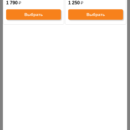
1 790
₽
1 250
₽
Выбрать
Выбрать
СНЯТО С ПРОИЗВОДСТВА
АНАЛОГИ
ХИТЫ ПРОДАЖ
Хит продаж
Хит продаж
Ступень для ванной комнаты с
Ступень для ванной