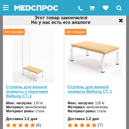
Этот товар закончился
✖
Но у нас есть его аналоги
←
Ступеньки для ванной
Хит продаж
Хит продаж
Ступень для ванной Мега-Оптим KJT567
Код товара: 30786
Ступень для ванной
Ступень для ванной
комнаты с поручнем
комнаты Belberg СТ-1
Belberg СТ-2
❮
❯
Макс. нагрузка:
120 кг
Макс. нагрузка:
120 кг
Материал:
винилискожа
Материал:
винилискожа
Материал рамы:
сталь
Материал рамы:
сталь
Количество ступеней:
1
Количество ступеней:
1
Доставка 1-2 дня
Доставка 1-2 дня
Поручень:
да
Поручень:
нет
(6)
(7)