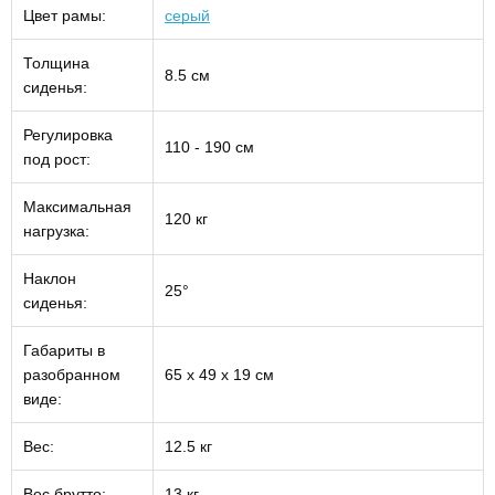
Цвет рамы:
серый
Толщина
8.5 см
сиденья:
Регулировка
110 - 190 см
под рост:
Максимальная
120 кг
нагрузка:
Наклон
25°
сиденья:
Габариты в
разобранном
65 х 49 х 19 см
виде:
Вес:
12.5 кг
Вес брутто:
13 кг