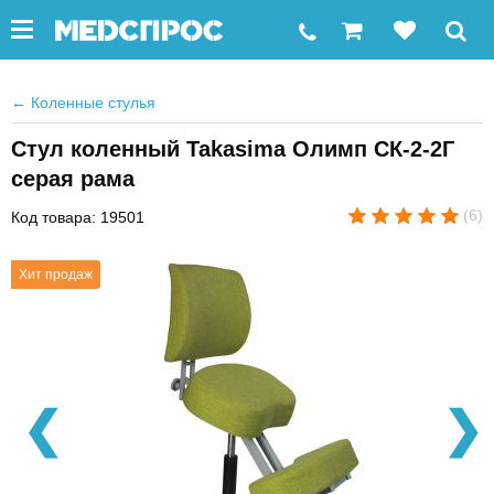
←
Коленные стулья
Стул коленный Takasima Олимп СК-2-2Г
серая рама
(6)
Код товара: 19501
Хит продаж
❮
❯