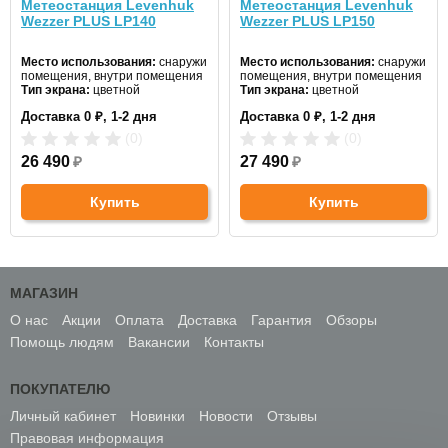
Метеостанция Levenhuk
Метеостанция Levenhuk
Wezzer PLUS LP140
Wezzer PLUS LP150
Место использования:
снаружи
Место использования:
снаружи
помещения, внутри помещения
помещения, внутри помещения
Тип экрана:
цветной
Тип экрана:
цветной
Радиус радиосигнала:
150 м (в
Радиус радиосигнала:
150 м (в
Доставка 0 ₽, 1-2 дня
Доставка 0 ₽, 1-2 дня
прямой видимости)
прямой видимости)
(0)
(0)
26 490
₽
27 490
₽
Купить
Купить
МАГАЗИН
О нас
Акции
Оплата
Доставка
Гарантия
Обзоры
Помощь людям
Вакансии
Контакты
ПОКУПАТЕЛЮ
Личный кабинет
Новинки
Новости
Отзывы
Правовая информация