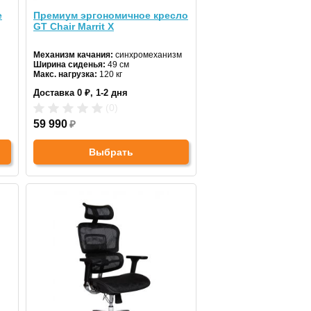
е
Премиум эргономичное кресло
GT Chair Marrit X
Механизм качания:
синхромеханизм
Ширина сиденья:
49 см
Макс. нагрузка:
120 кг
Подголовник:
регулируемый
Доставка 0 ₽, 1-2 дня
Материал спинки:
сетка
Регулировка высоты:
газлифт
(0)
Крестовина:
пятилучевая
59 990
₽
Выбрать