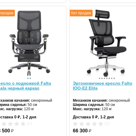
 продаж
Хит продаж
есло с подножкой Falto
Эргономичное кресло Falto
ala черный каркас
IOO-E2 Elite
ханизм качания:
синхронный
Механизм качания:
синхронный
рина сиденья:
50 см
Ширина сиденья:
50 см
кс. нагрузка:
120 кг
Макс. нагрузка:
120 кг
дголовник:
да
Подголовник:
регулируемый
ставка 0 ₽, 1-2 дня
Доставка 0 ₽, 1-2 дня
териал спинки:
сетка
Материал спинки:
сетка
гулировка высоты:
да
Регулировка высоты:
газлифт
(0)
(0)
естовина:
металлическая
Крестовина:
алюминиевая
ет:
3 500
серый
₽
66 300
₽