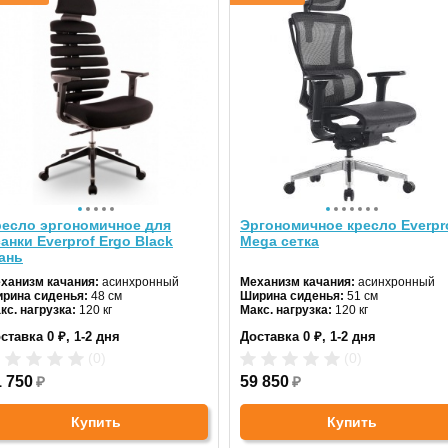
ресло эргономичное для
Эргономичное кресло Everpr
анки Everprof Ergo Black
Mega сетка
ань
ханизм качания:
асинхронный
Механизм качания:
асинхронный
рина сиденья:
48 см
Ширина сиденья:
51 см
кс. нагрузка:
120 кг
Макс. нагрузка:
120 кг
дголовник:
регулируемый
Подголовник:
регулируемый
ставка 0 ₽, 1-2 дня
Доставка 0 ₽, 1-2 дня
териал спинки:
ткань
Материал спинки:
сетка
гулировка высоты:
газлифт
Регулировка высоты:
газлифт
(0)
(0)
естовина:
алюминиевая
Крестовина:
алюминиевая
ет:
1 750
черный
₽
Цвет:
59 850
черный
₽
Купить
Купить