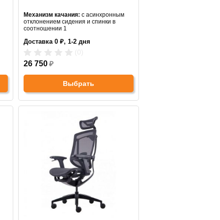
Механизм качания:
с асинхронным
отклонением сидения и спинки в
соотношении 1
Ширина сиденья:
49 см
Доставка 0 ₽, 1-2 дня
Макс. нагрузка:
120 кг
Подголовник:
да
(0)
Материал спинки:
сетка
Регулировка высоты:
26 750
₽
да
Крестовина:
пластик
Выбрать