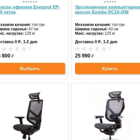
есло офисное Everprof EP-
Эргономичное компьютерно
0 сетка
кресло Eureka OC10-OW
ханизм качания:
топ ган
Механизм качания:
топ ган
рина сиденья:
47 см
Ширина сиденья:
43 см
кс. нагрузка:
120 кг
Макс. нагрузка:
125 кг
дголовник:
есть
Подголовник:
регулируемый
ставка 0 ₽, 1-2 дня
Доставка 0 ₽, 1-2 дня
териал спинки:
сетка
Материал спинки:
ткань
гулировка высоты:
да
Регулировка высоты:
газлифт
(0)
(0)
естовина:
металлическая
Крестовина:
пятилучевая
6 800
₽
Цвет:
25 990
белый
₽
Выбрать
Купить