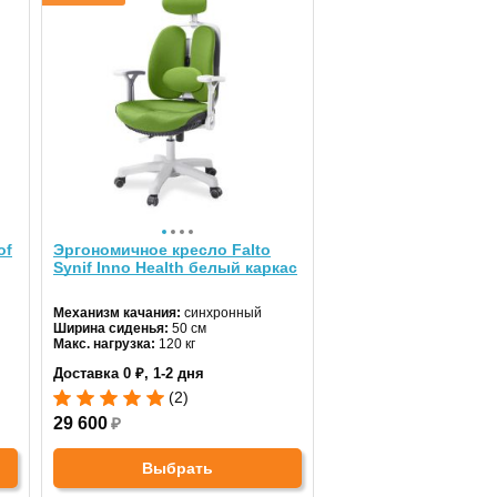
of
Эргономичное кресло Falto
Synif Inno Health белый каркас
Механизм качания:
синхронный
Ширина сиденья:
50 см
Макс. нагрузка:
120 кг
Подголовник:
регулируемый
Доставка 0 ₽, 1-2 дня
Материал спинки:
ткань
Регулировка высоты:
газлифт
(2)
Крестовина:
пластиковая
29 600
₽
Выбрать