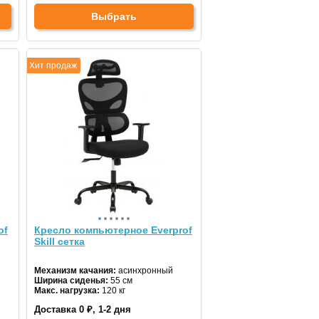
Выбрать
Хит продаж
of
Кресло компьютерное Everprof
Skill сетка
Механизм качания:
асинхронный
Ширина сиденья:
55 см
Макс. нагрузка:
120 кг
Подголовник:
да
Доставка 0 ₽, 1-2 дня
Материал спинки:
сетка