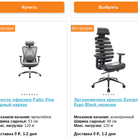
Купить
Выбрать
 продаж
Хит продаж
есло офисное Falto Viva
Эргономичное кресло Everpr
ерный каркас
Ergo Black экокожа
ханизм качания:
мультиблок
Механизм качания:
асинхронный
рина сиденья:
53 см
Ширина сиденья:
48 см
кс. нагрузка:
120 кг
Макс. нагрузка:
120 кг
дголовник:
регулируемый
Подголовник:
регулируемый
ставка 0 ₽, 1-2 дня
Доставка 0 ₽, 1-2 дня
териал спинки:
сетка
Материал спинки:
экокожа