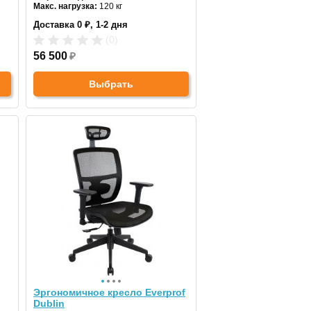
Макс. нагрузка:
120 кг
Подголовник:
есть
Доставка 0 ₽, 1-2 дня
Материал спинки:
сетка
Регулировка высоты:
да
(0)
Крестовина:
пластиковая
56 500
₽
Выбрать
Эргономичное кресло Everprof
Dublin