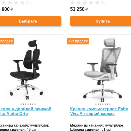
гулировка высоты:
да
Регулировка высоты:
газлифт
(0)
(0)
естовина:
алюминиевая
Крестовина:
алюминиевая
3 900
₽
Цвет:
53 250
черный
₽
Выбрать
Купить
 продаж
Хит продаж
есло с двойной спинкой
Кресло компьютерное Falto
lto Alpha Orto
Viva Air серый каркас
ханизм качания:
мультиблок
Механизм качания:
мультиблок
рина сиденья:
49 см
Ширина сиденья:
51 см