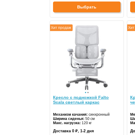
Выбрать
Хит продаж
Хит
Кресло с подножкой Falto
Кр
Scala светлый каркас
ч
Механизм качания:
синхронный
Ме
Ширина сиденья:
50 см
Ши
Макс. нагрузка:
120 кг
Ма
Подголовник:
да
По
Доставка 0 ₽, 1-2 дня
До
Материал спинки:
сетка
Ма