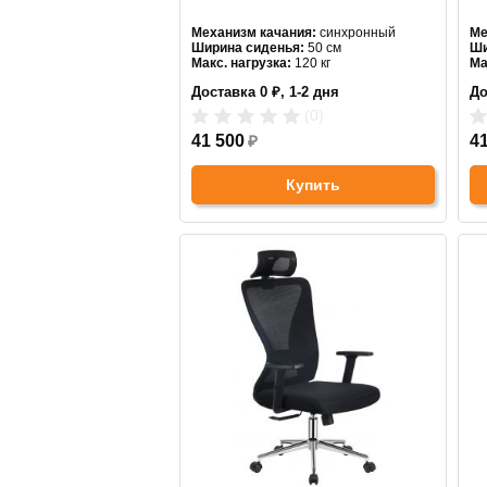
Механизм качания:
синхронный
Ме
Ширина сиденья:
50 см
Ши
Макс. нагрузка:
120 кг
Ма
Подголовник:
есть
По
Доставка 0 ₽, 1-2 дня
До
Материал спинки:
сетка
Ма
Регулировка высоты:
газлифт
Ре
(0)
Крестовина:
пластиковая
Кр
Цвет:
41 500
черный
₽
4
Купить