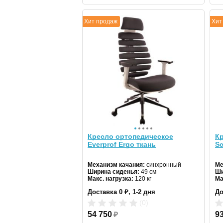
Хит продаж
Хит
Кресло ортопедическое
Кр
Everprof Ergo ткань
Sc
Механизм качания:
синхронный
Ме
Ширина сиденья:
49 см
Ши
Макс. нагрузка:
120 кг
Ма
Подголовник:
регулируемый
По
Доставка 0 ₽, 1-2 дня
До
Материал спинки:
ткань
Ма
Регулировка высоты:
газлифт
Ре
(0)
Крестовина:
алюминиевая
Кр
54 750
₽
Цв
9