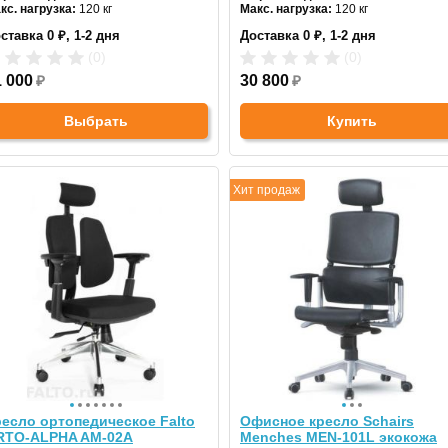
кс. нагрузка:
120 кг
Макс. нагрузка:
120 кг
дголовник:
регулируемый
Подголовник:
регулируемый
ставка 0 ₽, 1-2 дня
Доставка 0 ₽, 1-2 дня
териал спинки:
ткань
Материал спинки:
сетка
гулировка высоты:
да
Регулировка высоты:
газлифт
(0)
(0)
естовина:
алюминиевая
Крестовина:
алюминиевая
1 000
₽
Цвет:
30 800
серый
₽
Выбрать
Купить
Хит продаж
есло ортопедическое Falto
Офисное кресло Schairs
RTO-ALPHA AM-02A
Menches MEN-101L экокожа