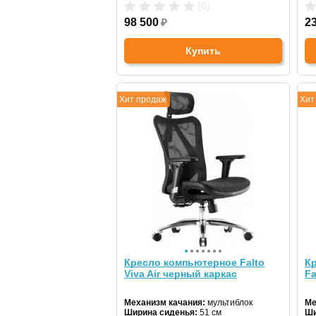
Регулировка высоты:
да
Ре
(0)
Крестовина:
металлическая
Кр
Цвет:
98 500
белый
₽
2
Купить
Хит продаж
Хит
Кресло компьютерное Falto
Кр
Viva Air черный каркас
Fa
Механизм качания:
мультиблок
Ме
Ширина сиденья:
51 см
Ши