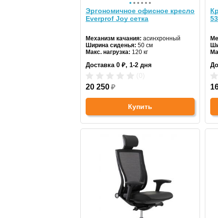
Эргономичное офисное кресло
Кр
Everprof Joy сетка
53
Механизм качания:
асинхронный
Ме
Ширина сиденья:
50 см
Ши
Макс. нагрузка:
120 кг
Ма
Подголовник:
есть
По
Доставка 0 ₽, 1-2 дня
До
Материал спинки:
сетка
Ма
Регулировка высоты:
да
Ре
(0)
Крестовина:
стальная
Кр
Цвет:
20 250
черный
₽
1
Купить