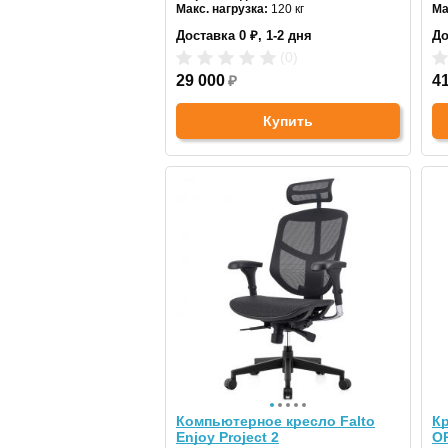
Макс. нагрузка:
120 кг
Ма
Подголовник:
регулируемый
По
Доставка 0 ₽, 1-2 дня
До
Материал спинки:
сетка
Ма
Регулировка высоты:
газлифт
Ре
(0)
Крестовина:
алюминиевая
Кр
Цвет:
29 000
черный
₽
4
Купить
Компьютерное кресло Falto
Кр
Enjoy Project 2
O