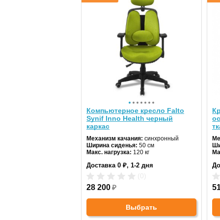
Компьютерное кресло Falto
К
Synif Inno Health черный
ос
каркас
тк
Механизм качания:
синхронный
Ме
Ширина сиденья:
50 см
Ши
Макс. нагрузка:
120 кг
Ма
Подголовник:
регулируемый
По
Доставка 0 ₽, 1-2 дня
До
Материал спинки:
ткань
Ма
Регулировка высоты:
газлифт
Ре
(0)
Крестовина:
пластиковая
Кр
28 200
₽
Цв
5
Выбрать