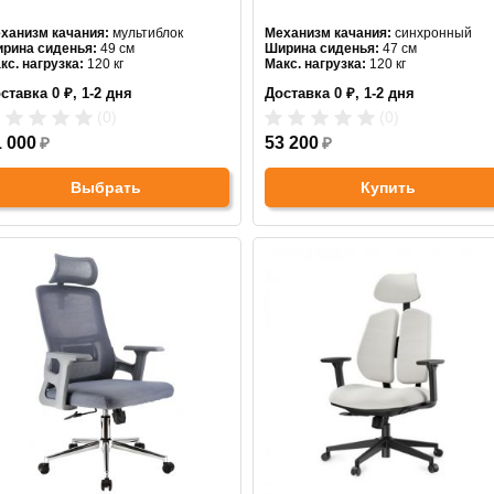
ханизм качания:
мультиблок
Механизм качания:
синхронный
рина сиденья:
49 см
Ширина сиденья:
47 см
кс. нагрузка:
120 кг
Макс. нагрузка:
120 кг
дголовник:
регулируемый
Подголовник:
есть
ставка 0 ₽, 1-2 дня
Доставка 0 ₽, 1-2 дня
териал спинки:
ткань
Материал спинки:
экокожа
гулировка высоты:
да
Регулировка высоты:
да
(0)
(0)
естовина:
пятилучевая
Крестовина:
металлическая
1 000
₽
Цвет:
53 200
черный
₽
Выбрать
Купить