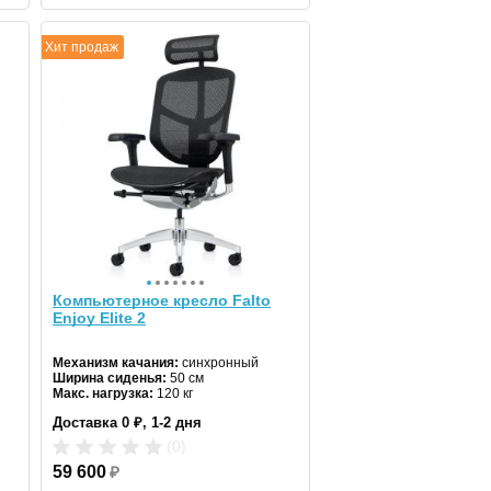
Хит продаж
Компьютерное кресло Falto
Enjoy Elite 2
Механизм качания:
синхронный
Ширина сиденья:
50 см
Макс. нагрузка:
120 кг
Подголовник:
да
Доставка 0 ₽, 1-2 дня
Материал спинки:
сетка
Регулировка высоты:
газлифт
(0)
Крестовина:
алюминиевая
59 600
₽