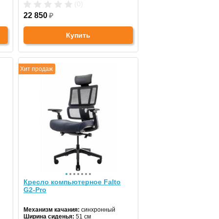
Регулировка высоты:
да
(0)
Крестовина:
металлическая
Цвет:
22 850
черный
₽
Купить
Хит продаж
Кресло компьютерное Falto
G2-Pro
Механизм качания:
синхронный
Ширина сиденья:
51 см