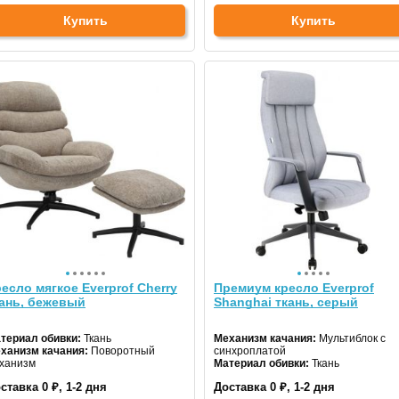
Купить
Купить
есло мягкое Everprof Cherry
Премиум кресло Everprof
ань, бежевый
Shanghai ткань, серый
териал обивки:
Ткань
Механизм качания:
Мультиблок с
ханизм качания:
Поворотный
синхроплатой
ханизм
Материал обивки:
Ткань
ставка 0 ₽, 1-2 дня
Доставка 0 ₽, 1-2 дня