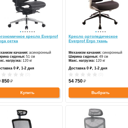
гономичное кресло Everprof
Кресло ортопедическое
ga сетка
Everprof Ergo ткань
ханизм качания:
асинхронный
Механизм качания:
синхронный
рина сиденья:
51 см
Ширина сиденья:
49 см
кс. нагрузка:
120 кг
Макс. нагрузка:
120 кг
дголовник:
регулируемый
Подголовник:
регулируемый
ставка 0 ₽, 1-2 дня
Доставка 0 ₽, 1-2 дня
териал спинки:
сетка
Материал спинки:
ткань
гулировка высоты:
газлифт
Регулировка высоты:
газлифт
(0)
(0)
естовина:
алюминиевая
Крестовина:
алюминиевая
ет:
9 850
черный
₽
54 750
₽
Купить
Выбрать