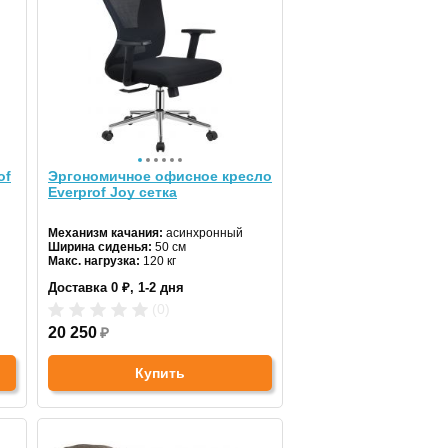
of
Эргономичное офисное кресло
Everprof Joy сетка
Механизм качания:
асинхронный
Ширина сиденья:
50 см
Макс. нагрузка:
120 кг
Подголовник:
есть
Доставка 0 ₽, 1-2 дня
Материал спинки:
сетка
Регулировка высоты:
да
(0)
Крестовина:
стальная
Цвет:
20 250
черный
₽
Купить