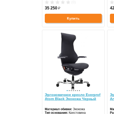
(0)
35 250
₽
4
Купить
Эргономичное кресло Everprof
Эр
Atom Black Экокожа Черный
An
Материал обивки:
Экокожа
Ма
Тип основания:
Крестовина
Ра