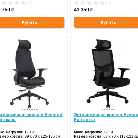
(0)
(0)
2 750
₽
43 350
₽
Купить
Купить
гономичное кресло Everprof
Эргономичное кресло Everpr
t ткань
Fuji сетка
кс. нагрузка:
120 кг
Макс. нагрузка:
120 кг
змер кресла:
69 х 70 х 125-135 см
Размер кресла:
67 х 70 х 113-121 с