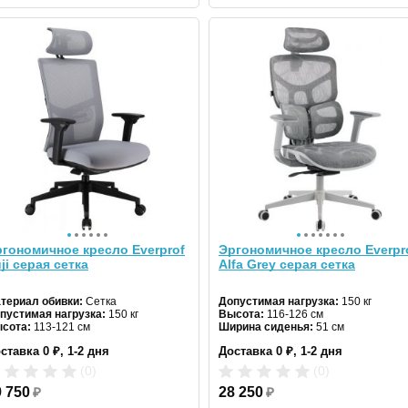
гономичное кресло Everprof
Эргономичное кресло Everpr
ji серая сетка
Alfa Grey серая сетка
териал обивки:
Сетка
Допустимая нагрузка:
150 кг
пустимая нагрузка:
150 кг
Высота:
116-126 см
сота:
113-121 см
Ширина сиденья:
51 см
ставка 0 ₽, 1-2 дня
Доставка 0 ₽, 1-2 дня
(0)
(0)
9 750
₽
28 250
₽