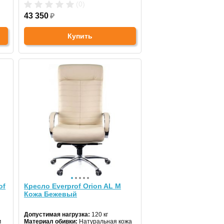
(0)
43 350
₽
Купить
of
Кресло Everprof Orion AL M
Кожа Бежевый
Допустимая нагрузка:
120 кг
м
Материал обивки:
Натуральная кожа