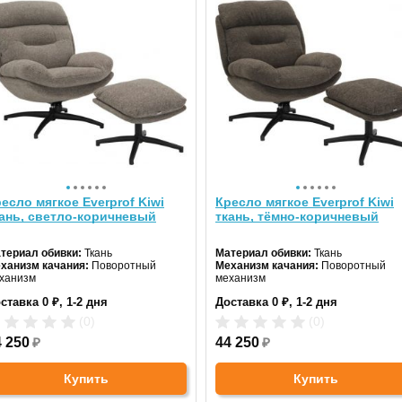
есло мягкое Everprof Kiwi
Кресло мягкое Everprof Kiwi
ань, светло-коричневый
ткань, тёмно-коричневый
териал обивки:
Ткань
Материал обивки:
Ткань
ханизм качания:
Поворотный
Механизм качания:
Поворотный
ханизм
механизм
ставка 0 ₽, 1-2 дня
Доставка 0 ₽, 1-2 дня
(0)
(0)
4 250
₽
44 250
₽
Купить
Купить