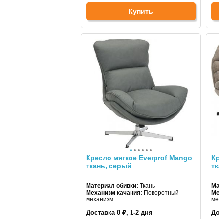
Купить
Кресло мягкое Everprof Mango
Кр
ткань, серый
тк
Материал обивки:
Ткань
Ма
Механизм качания:
Поворотный
Ме
механизм
ме
Доставка 0 ₽, 1-2 дня
До