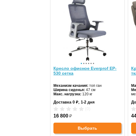
Кресло офисное Everprof EP-
Кр
530 сетка
тк
Механизм качания:
топ ган
Ма
Ширина сиденья:
47 см
Ме
Макс. нагрузка:
120 кг
ме
Подголовник:
есть
Доставка 0 ₽, 1-2 дня
До
Материал спинки:
сетка
Регулировка высоты:
да
(0)
Крестовина:
металлическая
16 800
₽
4
Выбрать