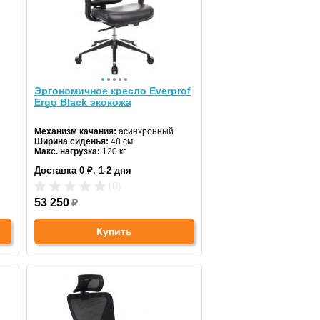
Эргономичное кресло Everprof
Ergo Black экокожа
Механизм качания:
асинхронный
Ширина сиденья:
48 см
Макс. нагрузка:
120 кг
Подголовник:
регулируемый
Доставка 0 ₽, 1-2 дня
Материал спинки:
экокожа
Регулировка высоты:
газлифт
(0)
Крестовина:
алюминиевая
Цвет:
53 250
черный
₽
Купить