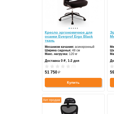
ZONE 51 (4)
Кресло эргономичное для
Эр
осанки Everprof Ergo Black
Me
ткань
Механизм качания:
асинхронный
Ме
Ширина сиденья:
48 см
Ши
Макс. нагрузка:
120 кг
Ма
Подголовник:
регулируемый
По
Доставка 0 ₽, 1-2 дня
До
Материал спинки:
ткань
Ма
Регулировка высоты:
газлифт
Ре
(0)
Крестовина:
алюминиевая
Кр
Цвет:
51 750
черный
₽
Цв
5
Купить
Хит продаж