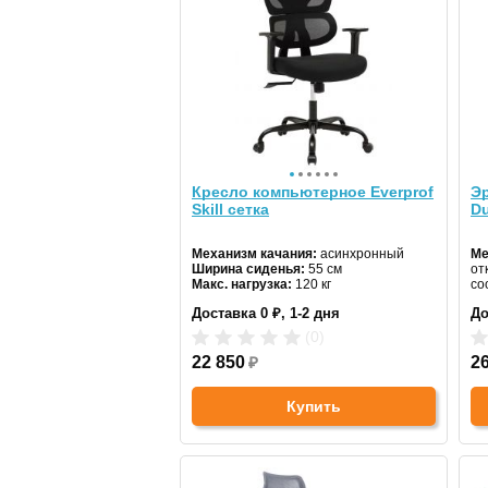
Кресло компьютерное Everprof
Эр
Skill сетка
Du
Механизм качания:
асинхронный
Ме
Ширина сиденья:
55 см
от
Макс. нагрузка:
120 кг
со
Подголовник:
да
Ши
Доставка 0 ₽, 1-2 дня
До
Материал спинки:
сетка
Ма
Регулировка высоты:
да
По
(0)
Крестовина:
металлическая
Ма
Цвет:
22 850
черный
₽
Ре
2
Кр
Купить