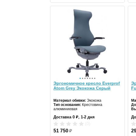
Эргономичное кресло Everprof
Эр
Atom Grey Экокожа Серый
Fu
Материал обивки:
Экокожа
Ма
Тип основания:
Крестовина
До
алюминиевая
Вы
Допустимая нагрузка:
180 кг
Доставка 0 ₽, 1-2 дня
До
(0)
51 750
₽
2