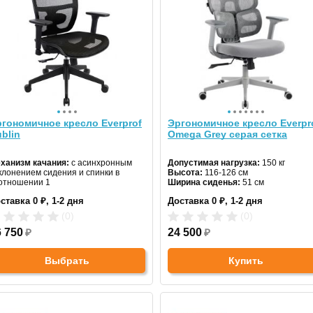
гономичное кресло Everprof
Эргономичное кресло Everpr
blin
Omega Grey серая сетка
ханизм качания:
с асинхронным
Допустимая нагрузка:
150 кг
клонением сидения и спинки в
Высота:
116-126 см
отношении 1
Ширина сиденья:
51 см
рина сиденья:
49 см
ставка 0 ₽, 1-2 дня
Доставка 0 ₽, 1-2 дня
кс. нагрузка:
120 кг
дголовник:
да
(0)
(0)
териал спинки:
сетка
гулировка высоты:
6 750
₽
да
24 500
₽
естовина:
пластик
Выбрать
Купить