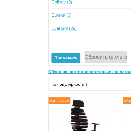
College (3)
Eureka (3)
Everprof (28)
Falto (58)
FoxGear (2)
Сбросить фильтр
Применить
GT Chair (4)
Обзор на противопростудные средства
Medberry (2)
по популярности ↓
Norden (52)
Хит продаж
Хит
Schairs (1)
Takasima (85)