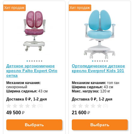
Хит продаж
Хит продаж
Детское эргономичное
Ортопедическое детское
кресло Falto Expert Orto
кресло Everprof Kids 101
сетка
Механизм качания:
Механизм качания:
топ ган
синхронный
Ширина сиденья:
43 см
Ширина сиденья:
43 см
Макс. нагрузка:
120 кг
Макс. нагрузка:
100 кг
Подголовник:
нет
Доставка 0 ₽, 1-2 дня
Доставка 0 ₽, 1-2 дня
Подголовник:
нет
Материал спинки:
ткань
Материал спинки:
сетка
Регулировка высоты:
да
(0)
(0)
Регулировка высоты:
да
Крестовина:
пластиковая
Крестовина:
49 500
₽
пластиковая
21 600
₽
Выбрать
Выбрать