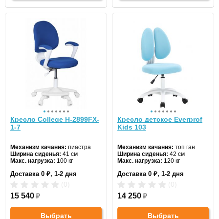
Кресло College H-2899FX-
Кресло детское Everprof
1-7
Kids 103
Механизм качания:
пиастра
Механизм качания:
топ ган
Ширина сиденья:
41 см
Ширина сиденья:
42 см
Макс. нагрузка:
100 кг
Макс. нагрузка:
120 кг
Подголовник:
нет
Подголовник:
нет
Доставка 0 ₽, 1-2 дня
Доставка 0 ₽, 1-2 дня
Материал спинки:
ткань
Материал спинки:
ткань
Регулировка высоты:
газлифт
Регулировка высоты:
да
(0)
(0)
Крестовина:
пластиковая
Крестовина:
пластиковая
15 540
₽
14 250
₽
Выбрать
Выбрать