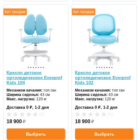
Хит продаж
Хит продаж
Кресло детское
Кресло детское
ортопедическое Everprof
ортопедическое Everprof
Kids 104
Kids 102
Механизм качания:
топ ган
Механизм качания:
топ ган
Ширина сиденья:
43 см
Ширина сиденья:
43 см
Макс. нагрузка:
120 кг
Макс. нагрузка:
120 кг
Подголовник:
нет
Подголовник:
нет
Доставка 0 ₽, 1-2 дня
Доставка 0 ₽, 1-2 дня
Материал спинки:
ткань
Материал спинки:
ткань
Регулировка высоты:
да
Регулировка высоты:
да
(0)
(0)
Крестовина:
пластиковая
Крестовина:
пластиковая
18 900
₽
18 900
₽
Выбрать
Выбрать