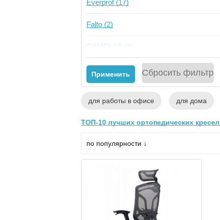
Everprof (17)
Falto (2)
GAMELAB (6)
GT Chair (1)
Сбросить фильтр
Применить
Karnox (6)
для работы в офисе
для дома
Norden (3)
ТОП-10 лучших ортопедических кресел 
ZONE 51 (39)
по популярности ↓