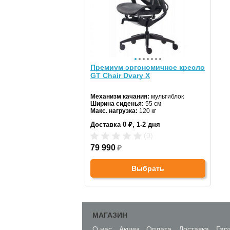
Премиум эргономичное кресло
GT Chair Dvary X
Механизм качания:
мультиблок
Ширина сиденья:
55 см
Макс. нагрузка:
120 кг
Подголовник:
регулируемый
Доставка 0 ₽, 1-2 дня
Материал спинки:
сетка
Регулировка высоты:
газлифт
(0)
Крестовина:
пятилучевая
79 990
₽
Выбрать
МАГАЗИН
О нас
Акции
Оплата
Доставка
Гар