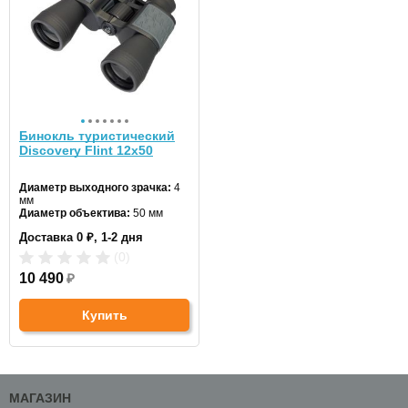
Бинокль туристический
Discovery Flint 12x50
Диаметр выходного зрачка:
4
мм
Диаметр объектива:
50 мм
Диоптрийная настройка:
да
Доставка 0 ₽, 1-2 дня
Материал корпуса:
металл/
пластик
(0)
Материал оптики:
BK-7
Поле зрения на удалении 1000
10 490
₽
м:
91 м
Тип призмы:
Porro
Купить
Макс. увеличение:
12
Цвет:
черный
МАГАЗИН