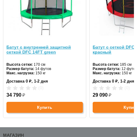
Батут с внутренней защитной
Батут с сеткой DFC 
сеткой DFC 14FT green
красный
Высота сетки:
170 см
Высота сетки:
185 см
Размер батута:
14 футов
Размер батута:
12 футо
Макс. нагрузка:
150 кг
Макс. нагрузка:
150 кг
Диаметр:
427 см
Диаметр:
366 см
Доставка 0 ₽, 1-2 дня
Доставка 0 ₽, 1-2 дня
Цвет:
зеленый
Цвет:
красный
(0)
(0)
34 790
₽
29 090
₽
Купить
Купит
МАГАЗИН