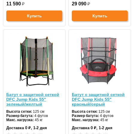
11 590
₽
29 090
₽
Купить
Купить
Батут с защитной сеткой
Батут с защитной сеткой
DFC Jump Kids 55"
DFC Jump Kids 55"
зеленый/желтый
красный/серый
Высота сетки:
125 см
Высота сетки:
125 см
Размер батута:
4 футов
Размер батута:
4 футов
Макс. нагрузка:
45 кг
Макс. нагрузка:
45 кг
Диаметр:
137 см
Диаметр:
137 см
Доставка 0 ₽, 1-2 дня
Доставка 0 ₽, 1-2 дня
Цвет:
зеленый
Цвет:
красный