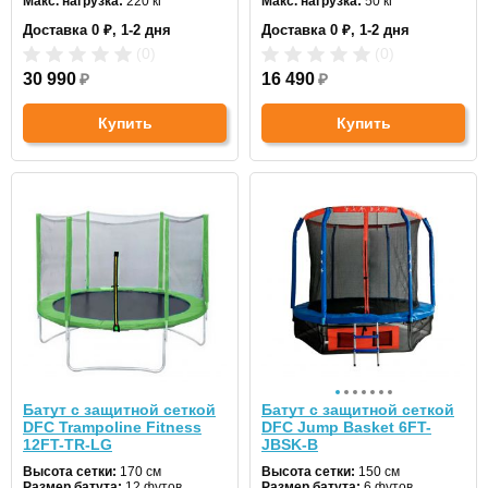
Макс. нагрузка:
220 кг
Макс. нагрузка:
50 кг
Диаметр:
488 см
Диаметр:
183 см
Доставка 0 ₽, 1-2 дня
Доставка 0 ₽, 1-2 дня
Цвет:
синий
Цвет:
оранжевый
(0)
(0)
30 990
₽
16 490
₽
Купить
Купить
Батут с защитной сеткой
Батут с защитной сеткой
DFC Trampoline Fitness
DFC Jump Basket 6FT-
12FT-TR-LG
JBSK-B
Высота сетки:
170 см
Высота сетки:
150 см
Размер батута:
12 футов
Размер батута:
6 футов