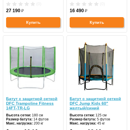
(0)
(0)
27 190
₽
16 490
₽
Купить
Купить
Батут с защитной сеткой
Батут с защитной сеткой
DFC Trampoline Fitness
DFC Jump Kids 60"
14FT-TR-LG
желтый/синий
Высота сетки:
180 см
Высота сетки:
125 см
Размер батута:
14 футов
Размер батута:
5 футов
Макс. нагрузка:
200 кг
Макс. нагрузка:
45 кг
Диаметр:
427 см
Диаметр:
150 см