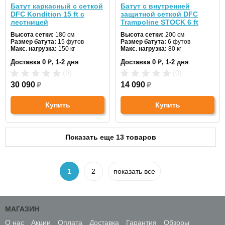
Батут каркасный с сеткой
Батут с внутренней
DFC Kondition 15 ft с
защитной сеткой DFC
лестницей
Trampoline STOCK 6 ft
JUMP4FUN черный
Высота сетки:
180 см
Высота сетки:
200 см
Размер батута:
15 футов
Размер батута:
6 футов
Макс. нагрузка:
150 кг
Макс. нагрузка:
80 кг
Диаметр:
457 см
Диаметр:
183 см
Доставка 0 ₽, 1-2 дня
Доставка 0 ₽, 1-2 дня
Цвет:
синий
Цвет:
черный
(0)
(0)
30 090
₽
14 090
₽
Купить
Купить
Показать еще 13 товаров
1
2
показать все
МАГАЗИН
О нас
Акции
Оплата
Доставка
Гарантия
Обзоры