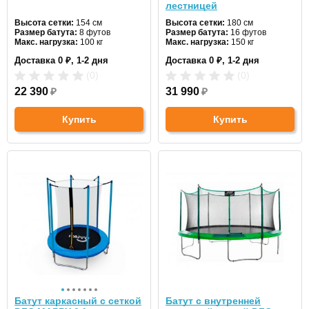
лестницей
Высота сетки:
154 см
Высота сетки:
180 см
Размер батута:
8 футов
Размер батута:
16 футов
Макс. нагрузка:
100 кг
Макс. нагрузка:
150 кг
Диаметр:
244 см
Диаметр:
488 см
Доставка 0 ₽, 1-2 дня
Доставка 0 ₽, 1-2 дня
Цвет:
красный
Цвет:
синий
(0)
(0)
22 390
₽
31 990
₽
Купить
Купить
Батут каркасный с сеткой
Батут с внутренней