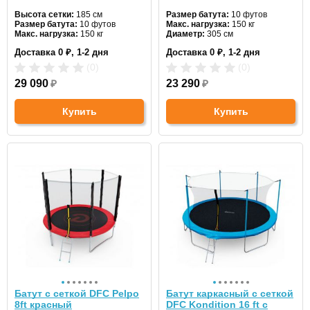
Высота сетки:
185 см
Размер батута:
10 футов
Размер батута:
10 футов
Макс. нагрузка:
150 кг
Макс. нагрузка:
150 кг
Диаметр:
305 см
Диаметр:
305 см
Цвет:
синий
Доставка 0 ₽, 1-2 дня
Доставка 0 ₽, 1-2 дня
Цвет:
красный
(0)
(0)
29 090
₽
23 290
₽
Купить
Купить
Батут с сеткой DFC Pelpo
Батут каркасный с сеткой
8ft красный
DFC Kondition 16 ft с