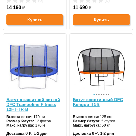
(0)
(0)
14 190
₽
11 690
₽
Купить
Купить
Батут с защитной сеткой
Батут спортивный DFC
DFC Trampoline Fitness
Kengoo II 5ft
12FT-TR-B
Высота сетки:
170 см
Высота сетки:
125 см
Размер батута:
12 футов
Размер батута:
5 футов
Макс. нагрузка:
170 кг
Макс. нагрузка:
50 кг
Диаметр:
366 см
Диаметр:
152 см
Доставка 0 ₽, 1-2 дня
Доставка 0 ₽, 1-2 дня
Цвет:
синий
Цвет:
оранжевый