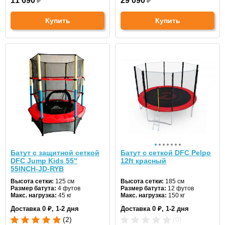
11 690
₽
29 090
₽
Купить
Купить
Батут с защитной сеткой
Батут с сеткой DFC Pelpo
DFC Jump Kids 55"
12ft красный
55INCH-JD-RYB
Высота сетки:
125 см
Высота сетки:
185 см
Размер батута:
4 футов
Размер батута:
12 футов
Макс. нагрузка:
45 кг
Макс. нагрузка:
150 кг
Диаметр:
137 см
Диаметр:
366 см
Доставка 0 ₽, 1-2 дня
Доставка 0 ₽, 1-2 дня
Цвет:
красный
Цвет:
красный
(2)
(0)