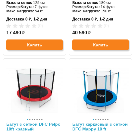
Высота сетки:
125 см
Высота сетки:
180 см
Размер батута:
7 футов
Размер батута:
14 футов
Макс. нагрузка:
54 кг
Макс. нагрузка:
150 кг
Диаметр:
210 см
Диаметр:
396 см
Доставка 0 ₽, 1-2 дня
Доставка 0 ₽, 1-2 дня
Цвет:
синий
Цвет:
синий
(0)
(0)
17 490
₽
40 590
₽
Купить
Купить
Батут с сеткой DFC Pelpo
Батут каркасный с сеткой
10ft красный
DFC Mappy 10 ft