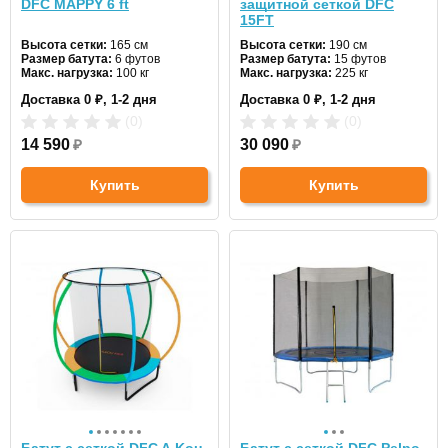
DFC MAPPY 6 ft
защитной сеткой DFC
15FT
Высота сетки:
165 см
Высота сетки:
190 см
Размер батута:
6 футов
Размер батута:
15 футов
Макс. нагрузка:
100 кг
Макс. нагрузка:
225 кг
Диаметр:
183 см
Диаметр:
457 см
Доставка 0 ₽, 1-2 дня
Доставка 0 ₽, 1-2 дня
Цвет:
синий
Цвет:
зеленый
(0)
(0)
14 590
₽
30 090
₽
Купить
Купить