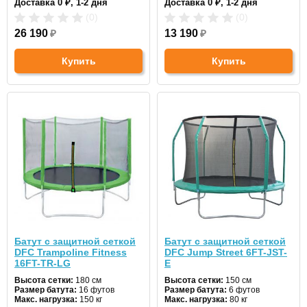
Доставка 0 ₽, 1-2 дня
Доставка 0 ₽, 1-2 дня
Цвет:
зеленый
Цвет:
синий
(0)
(0)
26 190
₽
13 190
₽
Купить
Купить
Батут с защитной сеткой
Батут с защитной сеткой
DFC Trampoline Fitness
DFC Jump Street 6FT-JST-
16FT-TR-LG
E
Высота сетки:
180 см
Высота сетки:
150 см
Размер батута:
16 футов
Размер батута:
6 футов
Макс. нагрузка:
150 кг
Макс. нагрузка:
80 кг