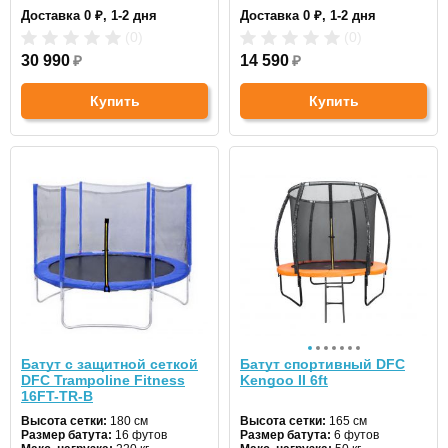
Диаметр:
488 см
Диаметр:
183 см
Доставка 0 ₽, 1-2 дня
Доставка 0 ₽, 1-2 дня
Цвет:
зеленый
Цвет:
зеленый
(0)
(0)
30 990
₽
14 590
₽
Купить
Купить
Батут с защитной сеткой
Батут спортивный DFC
DFC Trampoline Fitness
Kengoo II 6ft
16FT-TR-B
Высота сетки:
180 см
Высота сетки:
165 см
Размер батута:
16 футов
Размер батута:
6 футов