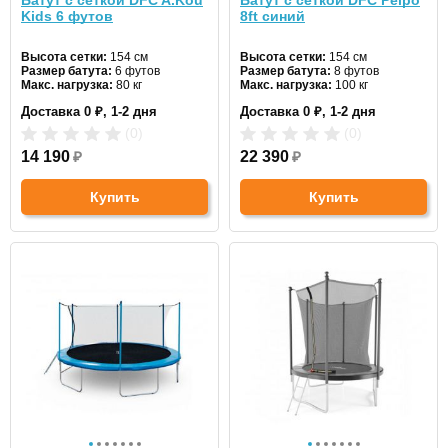
Батут с сеткой DFC A.Kou
Батут с сеткой DFC Pelpo
Kids 6 футов
8ft синий
Высота сетки:
154 см
Высота сетки:
154 см
Размер батута:
6 футов
Размер батута:
8 футов
Макс. нагрузка:
80 кг
Макс. нагрузка:
100 кг
Диаметр:
183 см
Диаметр:
244 см
Доставка 0 ₽, 1-2 дня
Доставка 0 ₽, 1-2 дня
Цвет:
разноцветный
Цвет:
синий
(0)
(0)
14 190
₽
22 390
₽
Купить
Купить