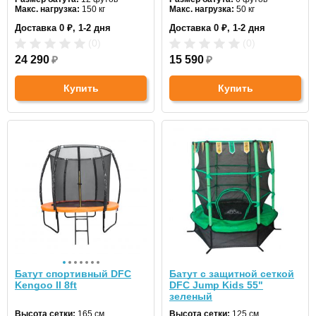
Макс. нагрузка:
150 кг
Макс. нагрузка:
50 кг
Диаметр:
366 см
Диаметр:
183 см
Доставка 0 ₽, 1-2 дня
Доставка 0 ₽, 1-2 дня
Цвет:
зеленый
Цвет:
синий
(0)
(0)
24 290
₽
15 590
₽
Купить
Купить
Батут спортивный DFC
Батут с защитной сеткой
Kengoo II 8ft
DFC Jump Kids 55"
зеленый
Высота сетки:
165 см
Высота сетки:
125 см