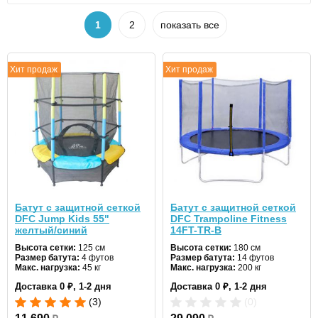
1
2
показать все
Хит продаж
Хит продаж
Батут с защитной сеткой
Батут с защитной сеткой
DFC Jump Kids 55"
DFC Trampoline Fitness
желтый/синий
14FT-TR-B
Высота сетки:
125 см
Высота сетки:
180 см
Размер батута:
4 футов
Размер батута:
14 футов
Макс. нагрузка:
45 кг
Макс. нагрузка:
200 кг
Диаметр:
137 см
Диаметр:
427 см
Доставка 0 ₽, 1-2 дня
Доставка 0 ₽, 1-2 дня
Цвет:
голубой
Цвет:
синий
(3)
(0)