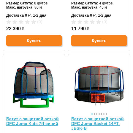
Размер батута:
8 футов
Размер батута:
4 футов
Макс. нагрузка:
80 кг
Макс. нагрузка:
45 кг
Диаметр:
244 см
Диаметр:
137 см
Доставка 0 ₽, 1-2 дня
Доставка 0 ₽, 1-2 дня
Цвет:
оранжевый
Цвет:
зеленый
(0)
(0)
22 390
₽
11 790
₽
Купить
Купить
Батут с защитной сеткой
Батут с защитной сеткой
DFC Jump Kids 7ft синий
DFC Jump Basket 14FT-
JBSK-B