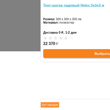
Тент-шатер садовый Helex 3x3х3 м
Материал:
Цветовое исполнение:
Размер:
300 x 300 х 300 см
Материал:
полиэстер
Каркас:
Доставка 0 ₽, 1-2 дня
Площадь:
(0)
22 370
₽
Высота:
Выбрат
Все размеры:
ПРЕИМУЩЕСТВА
Вместительность до 30человек.
Прозрачные окна.
Защита от яркого солнца, ветра и надо
Хит продаж