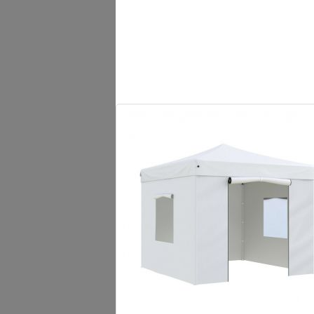
Если размер садового участка позволяет, 
собирать большие компании друзей и род
У шатра Green Glade 1070 идут в комплект
обеспечить отличную освещенность внутри
Тент шатер Green Glade 1070 отлично под
выставочных площадей, в качестве замены
Тент Green Glade 1070 защитит от яркого
ОБЩИЕ ХАРАКТЕРИСТИКИ
Габариты в упаковке:
Вес:
Особенности:
Тип: