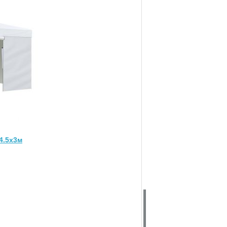
0%
0%
0%
0%
0%
4.5х3м