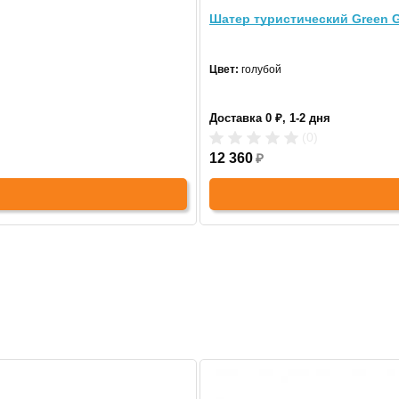
сетчатый полиэтилен крыша 140 г, стенки 100 г
Шатер туристический Green 
бело-зеленый
Цвет:
голубой
металлическая трубка (31/24/25 мм), пластиковые соединения
Доставка 0 ₽, 1-2 дня
27 кв. м.
(0)
12 360
₽
250 см
ь
300 х 900 х 250 см
едливых насекомых.