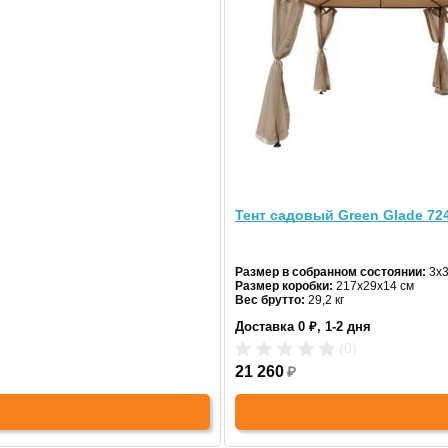
4
Садовы
Цвет:
ко
Доставк
18 540
Тент садовый Green Glade 72
Купить
Размер в собранном состоянии:
3х3
Размер коробки:
217х29х14 см
Вес брутто:
29,2 кг
Вес нетто:
28 кг
Доставка 0 ₽, 1-2 дня
(0)
но разместится 30 человек.
21 260
₽
нство для размещения большого количества человек, с этим отличн
щадь которого составляет 27 кв.м. А значит, Вы с легкостью сможе
тия.