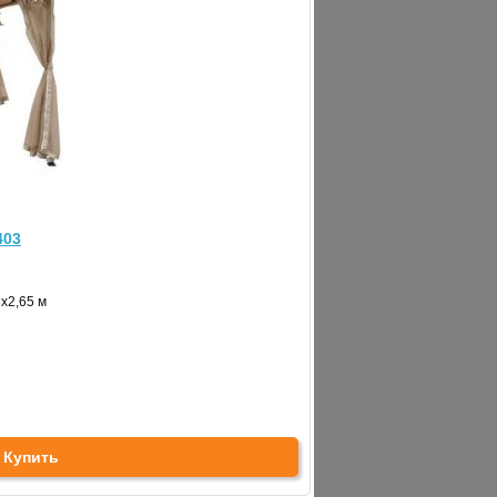
й тент-шатер Green Glade 1067
ричневый
а 0 ₽, 1-2 дня
(0)
₽
403
Купить
х2,65 м
о справится тент шатер Green Glade 1070.
Купить
те расставить мебель и оборудование для