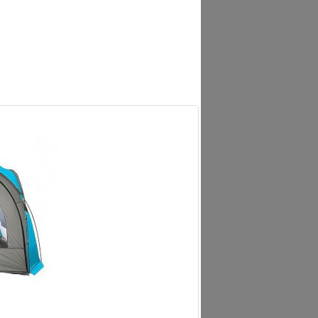
стве дачной беседки. Там Вы сможете
 свежем воздухе.
достаточно дневного света, чтобы
ход в шатер в любом месте.
ржеств, для организации торговых и
 и туристических мероприятиях.
ли этот шатер – комфорт Вам обеспечен!