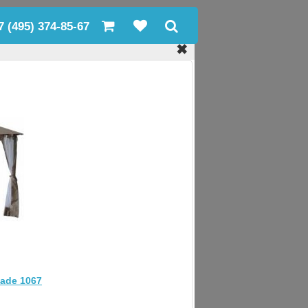
7 (495) 374-85-67
✖
❯
ade 1067