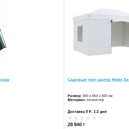
costa
Садовый тент-шатер Helex 3x
Размер:
300 x 450 х 300 см
- Вопросы по товару
Материал:
полиэстер
Доставка 0 ₽, 1-2 дня
(0)
антия
Обзоры
Помощь людям
Вакансии
Контакты
28 940
₽