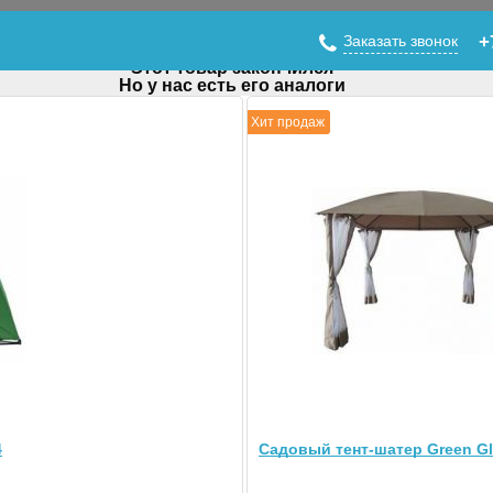
Заказать звонок
+
Этот товар закончился
Но у нас есть его аналоги
Хит продаж
Glade 1070
4
Садовый тент-шатер Green Gl