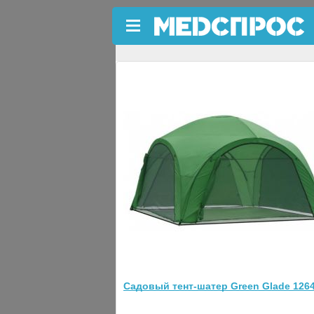
←
Шатры
Садовый тент-шатер Green 
Код товара: 32759
Хит продаж
❮
Садовый тент-шатер Green Glade 126