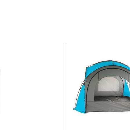
то тент шатер Green Glade 1070 отлично будет смотреться и в каче
ственников под одной крышей и наслаждаться при этом отдыхом на
е 8 стенок с прозрачными окнами, через которые будет проникать 
 тента. А благодаря отдельным стенкам Вы можете организовать в
ойдёт для проведения свадеб, дней рождений, юбилеев и других то
 стационарной беседке, как место сбора на различных спортивных
 солнца, ветра и надоедливых насекомых. Где бы Вы ни использова
117 × 25 × 41 см
30 кг
любое количество входов, 8 стенок с окнами на липучках
от солнца