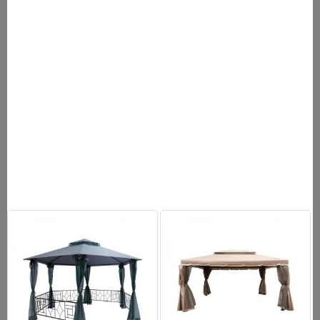
Тент имеет устойчивую конструкцию за счет прочности
металлического трубчатого каркаса. Благодаря наличию двух
входных занавесок исключено попадание насекомых внутрь
шатра.
ОБЩИЕ ХАРАКТЕРИСТИКИ
Площадь:
32 кв. м
Высота:
2.9 м в коньке
металлическая трубка, металлические
Каркас:
соединения.
Материал:
полиэстер 200 г/ м2
Особенности:
8 стенок + 2 входные занавески
Стенки:
на кольцах