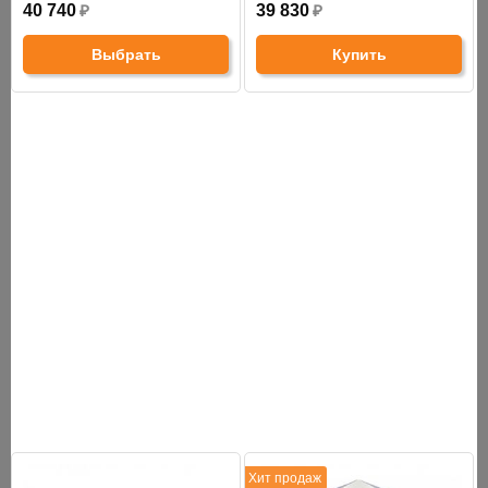
40 740
₽
39 830
₽
Выбрать
Купить
СНЯТО С ПРОИЗВОДСТВА
АНАЛОГИ
ХИТЫ ПРОДАЖ
Хит продаж
Хит продаж
Тент-шатер быстросборный Helex
Шатер на 10 челове