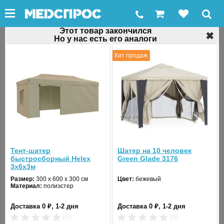
Этот товар закончился
✖
Но у нас есть его аналоги
←
Шатры
Хит продаж
Шатер на 36 человек Green Glade 1093
Код товара: 32742
Хит продаж
Тент-шатер
Шатер на 10 человек
быстросборный Helex
Green Glade 3176
3x6х3м
❮
❯
Размер:
300 x 600 х 300 см
Цвет:
бежевый
Материал:
полиэстер
Доставка 0 ₽, 1-2 дня
Доставка 0 ₽, 1-2 дня
(0)
(0)