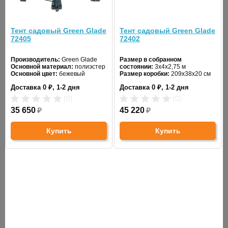
Вес упаковки:
46 кг
Габариты
Тент садовый Green Glade
Тент садовый Green Glade
196 см x 28 см x 23 см
упаковки:
72405
72402
Цветовое
Производитель:
Green Glade
Размер в собранном
белый
Основной материал:
полиэстер
состоянии:
3х4х2,75 м
исполнение:
Основной цвет:
бежевый
Размер коробки:
209х38х20 см
Вес нетто:
31,3 кг
Вес брутто:
36,6 кг
Доставка 0 ₽, 1-2 дня
Доставка 0 ₽, 1-2 дня
Вес нетто:
34 кг
ГАБАРИТЫ И ВЕС
(0)
(0)
35 650
₽
45 220
₽
Размер:
800 см х 400 см х 290 см
Купить
Купить
Вес:
62 кг
Размер коробки
196 х 26 х 23 см
1:
Размер коробки
70 х 50 х 45 см
2:
Вес брутто:
70 кг