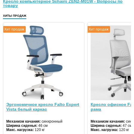
Кресло компьютерное Schairs ZEN2-М01W - Вопросы по
товару
ХИТЫ ПРОДАЖ
Хит продаж
Хит продаж
Эргономичное кресло Falto Expert
Кресло офисное Fal
Vista белый каркас
рама
Механизм качания:
синхронный
Механизм качания:
синх
Ширина сиденья:
46 см
Ширина сиденья:
47 см
Макс. нагрузка:
120 кг
Макс. нагрузка:
120 кг