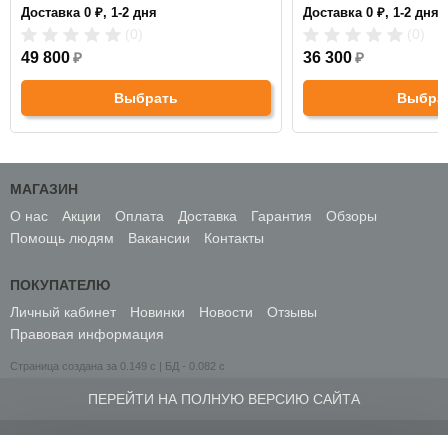
Подголовник:
регулируемый
Подголовник:
регулиру
Доставка 0 ₽, 1-2 дня
Доставка 0 ₽, 1-2 дня
Материал спинки:
сетка
Материал спинки:
сетка
Регулировка высоты:
да
Регулировка высоты:
га
(0)
(0)
Крестовина:
пластиковая
Крестовина:
пластикова
49 800
₽
36 300
₽
Выбрать
Выбра
МАГАЗИН
О нас
Акции
Оплата
Доставка
Гарантия
Обзоры
Помощь людям
Вакансии
Контакты
ПОКУПАТЕЛЮ
Личный кабинет
Новинки
Новости
Отзывы
Правовая информация
Страница создана за 0.149 с | БД - 0.082 с
ПЕРЕЙТИ НА ПОЛНУЮ ВЕРСИЮ САЙТА
© 2010-2026 ИНТЕРНЕТ-МАГАЗИН МЕДСПРОС