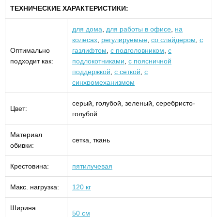
ТЕХНИЧЕСКИЕ ХАРАКТЕРИСТИКИ:
для дома
,
для работы в офисе
,
на
колесах
,
регулируемые
,
со слайдером
,
с
Оптимально
газлифтом
,
с подголовником
,
с
подходит как:
подлокотниками
,
с поясничной
поддержкой
,
с сеткой
,
с
синхромеханизмом
серый, голубой, зеленый, серебристо-
Цвет:
голубой
Материал
сетка, ткань
обивки:
Крестовина:
пятилучевая
Макс. нагрузка:
120 кг
Ширина
50 см