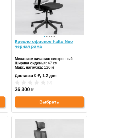
Кресло офисное Falto Neo
черная рама
Механизм качания:
синхронный
Ширина сиденья:
47 см
Макс. нагрузка:
120 кг
Подголовник:
регулируемый
Доставка 0 ₽, 1-2 дня
Материал спинки:
сетка
Регулировка высоты:
газлифт
(0)
Крестовина:
пластиковая
36 300
₽
Выбрать