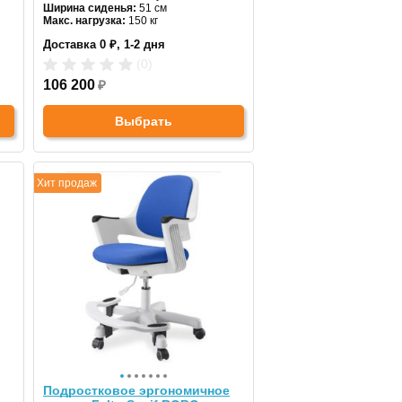
Ширина сиденья:
51 см
Макс. нагрузка:
150 кг
Подголовник:
регулируемый
Доставка 0 ₽, 1-2 дня
Материал спинки:
натуральная кожа
Регулировка высоты:
нет
(0)
Крестовина:
деревянная
106 200
₽
Выбрать
Хит продаж
Подростковое эргономичное