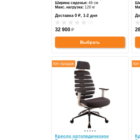
Ширина сиденья:
46 см
Ши
Макс. нагрузка:
120 кг
Ма
Подголовник:
регулируемый
По
Доставка 0 ₽, 1-2 дня
До
Материал спинки:
сетчатая ткань
Ма
Регулировка высоты:
газлифт
Ре
(0)
Крестовина:
металлическая
Кр
32 900
₽
2
Выбрать
Хит продаж
Хит
Кресло ортопедическое
Кр