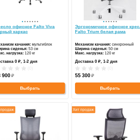
есло офисное Falto Viva
Эргономичное офисное крес
ерный каркас
Falto Trium белая рама
ханизм качания:
мультиблок
Механизм качания:
синхронный
рина сиденья:
53 см
Ширина сиденья:
50 см
кс. нагрузка:
120 кг
Макс. нагрузка:
120 кг
дголовник:
регулируемый
Подголовник:
регулируемый
ставка 0 ₽, 1-2 дня
Доставка 0 ₽, 1-2 дня
териал спинки:
сетка
Материал спинки:
сетчатая ткань
гулировка высоты:
да
Регулировка высоты:
газлифт
(0)
(0)
естовина:
алюминиевая
Крестовина:
металлическая
3 900
₽
55 300
₽
Выбрать
Выбрать
 продаж
Хит продаж