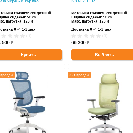
ala черный каркас
IOO-E2 Elite
ханизм качания:
синхронный
Механизм качания:
синхронный
рина сиденья:
50 см
Ширина сиденья:
50 см
кс. нагрузка:
120 кг
Макс. нагрузка:
120 кг
дголовник:
да
Подголовник:
регулируемый
ставка 0 ₽, 1-2 дня
Доставка 0 ₽, 1-2 дня
териал спинки:
сетка
Материал спинки:
сетка
гулировка высоты:
да
Регулировка высоты:
газлифт
(0)
(0)
естовина:
металлическая
Крестовина:
алюминиевая
ет:
3 500
серый
₽
66 300
₽
Купить
Выбрать
 продаж
Хит продаж