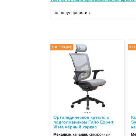
по популярности ↓
Хит продаж
Хит
Ортопедическое кресло с
Ко
подголовником Falto Expert
Sy
Vista чёрный каркас
ка
Механизм качания:
синхронный
Ме