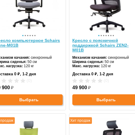
есло компьютерное Schairs
Кресло с поясничной
one-M01B
поддержкой Schairs ZEN2-
М01B
ханизм качания:
синхронный
Механизм качания:
синхронный
рина сиденья:
50 см
Ширина сиденья:
50 см
кс. нагрузка:
120 кг
Макс. нагрузка:
120 кг
дголовник:
регулируемый
Подголовник:
да
ставка 0 ₽, 1-2 дня
Доставка 0 ₽, 1-2 дня
териал спинки:
сетка
Материал спинки:
сетка
гулировка высоты:
газлифт
Регулировка высоты:
газлифт
(0)
(0)
естовина:
пластиковая
Крестовина:
пластиковая
0 900
₽
49 900
₽
Выбрать
Выбрать
 продаж
Хит продаж