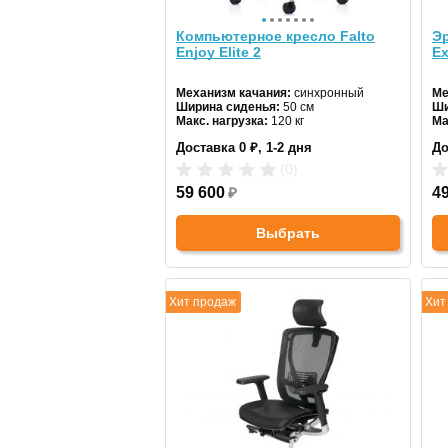
Компьютерное кресло Falto
Эр
Enjoy Elite 2
Ex
Механизм качания:
синхронный
Ме
Ширина сиденья:
50 см
Ши
Макс. нагрузка:
120 кг
Ма
Подголовник:
да
По
Доставка 0 ₽, 1-2 дня
До
Материал спинки:
сетка
Ма
Регулировка высоты:
газлифт
Ре
(0)
Крестовина:
алюминиевая
Кр
59 600
₽
4
Выбрать
Хит продаж
Хит