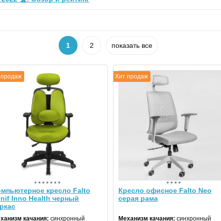
1
2
показать все
 продаж
Хит продаж
мпьютерное кресло Falto
Кресло офисное Falto Neo
nif Inno Health черный
серая рама
ркас
ханизм качания:
синхронный
Механизм качания:
синхронный