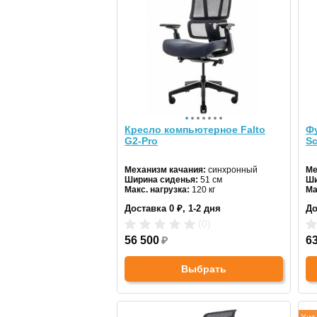
Кресло компьютерное Falto
Ф
G2-Pro
S
Механизм качания:
синхронный
Ме
Ширина сиденья:
51 см
Ши
Макс. нагрузка:
120 кг
Ма
Подголовник:
есть
По
Доставка 0 ₽, 1-2 дня
До
Материал спинки:
сетка
Ма
Регулировка высоты:
да
Ре
(0)
Крестовина:
пластиковая
Кр
56 500
₽
6
Выбрать