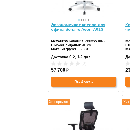
Эргономичное кресло для
Кр
офиса Schairs Aeon-А01S
ч
Механизм качания:
синхронный
Ме
Ширина сиденья:
46 см
Ши
Макс. нагрузка:
120 кг
Ма
Подголовник:
регулируемый
По
Доставка 0 ₽, 1-2 дня
До
Материал спинки:
сетка
Ма
Регулировка высоты:
газлифт
Ре
(0)
Крестовина:
металлическая
Кр
57 700
₽
2
Выбрать
Хит продаж
Хит