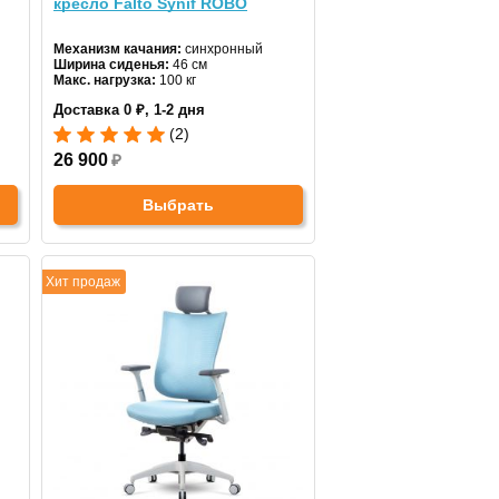
кресло Falto Synif ROBO
Механизм качания:
синхронный
Ширина сиденья:
46 см
Макс. нагрузка:
100 кг
Подголовник:
нет
Доставка 0 ₽, 1-2 дня
Материал спинки:
ткань
Регулировка высоты:
газлифт
(2)
Крестовина:
пластиковая
26 900
₽
Выбрать
Хит продаж