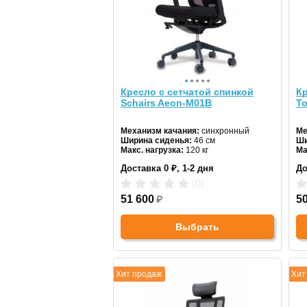
Кресло с сетчатой спинкой
Кр
Schairs Aeon-М01В
T
Механизм качания:
синхронный
Ме
Ширина сиденья:
46 см
Ши
Макс. нагрузка:
120 кг
Ма
Подголовник:
регулируемый
По
Доставка 0 ₽, 1-2 дня
До
Материал спинки:
сетка
Ма
Регулировка высоты:
газлифт
Ре
(0)
Крестовина:
пластиковая
Кр
51 600
₽
5
Выбрать
Хит продаж
Хит