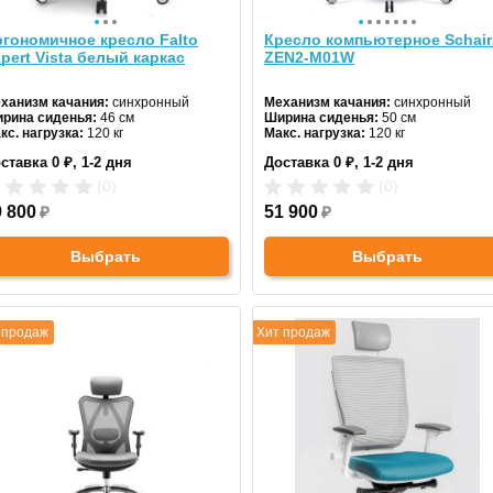
гономичное кресло Falto
Кресло компьютерное Schair
pert Vista белый каркас
ZEN2-М01W
ханизм качания:
синхронный
Механизм качания:
синхронный
рина сиденья:
46 см
Ширина сиденья:
50 см
кс. нагрузка:
120 кг
Макс. нагрузка:
120 кг
дголовник:
регулируемый
Подголовник:
да
ставка 0 ₽, 1-2 дня
Доставка 0 ₽, 1-2 дня
териал спинки:
сетка
Материал спинки:
сетка
гулировка высоты:
да
Регулировка высоты:
газлифт
(0)
(0)
естовина:
пластиковая
Крестовина:
пластиковая
9 800
₽
51 900
₽
Выбрать
Выбрать
 продаж
Хит продаж