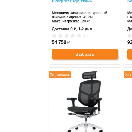
Everprof Ergo ткань
Sc
Механизм качания:
синхронный
Ме
Ширина сиденья:
49 см
Ши
Макс. нагрузка:
120 кг
Ма
Подголовник:
регулируемый
По
Доставка 0 ₽, 1-2 дня
До
Материал спинки:
ткань
Ма
Регулировка высоты:
газлифт
Ре
(0)
Крестовина:
алюминиевая
Кр
54 750
₽
Цв
9
Выбрать
Хит продаж
Хит