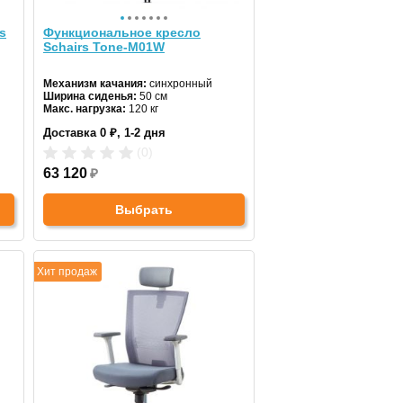
s
Функциональное кресло
Schairs Tone-M01W
Механизм качания:
синхронный
Ширина сиденья:
50 см
Макс. нагрузка:
120 кг
Подголовник:
регулируемый
Доставка 0 ₽, 1-2 дня
Материал спинки:
сетка
Регулировка высоты:
газлифт
(0)
Крестовина:
пластиковая
63 120
₽
Выбрать
Хит продаж