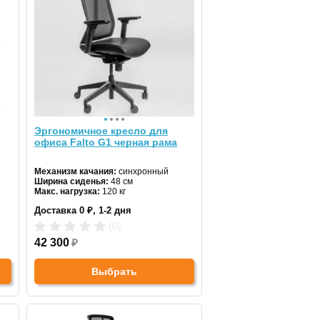
Эргономичное кресло для
офиса Falto G1 черная рама
Механизм качания:
синхронный
Ширина сиденья:
48 см
Макс. нагрузка:
120 кг
Подголовник:
регулируемый
Доставка 0 ₽, 1-2 дня
Материал спинки:
сетчатая ткань
Регулировка высоты:
газлифт
(0)
Крестовина:
пластиковая
42 300
₽
Выбрать