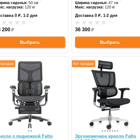
рина сиденья:
50 см
Ширина сиденья:
47 см
кс. нагрузка:
120 кг
Макс. нагрузка:
120 кг
дголовник:
регулируемый
Подголовник:
регулируемый
ставка 0 ₽, 1-2 дня
Доставка 0 ₽, 1-2 дня
териал спинки:
ткань
Материал спинки:
сетка
гулировка высоты:
газлифт
Регулировка высоты:
газлифт
(0)
(0)
естовина:
пластиковая
Крестовина:
пластиковая
8 200
₽
36 300
₽
Выбрать
Выбрать
 продаж
Хит продаж
есло с подножкой Falto
Эргономичное кресло Falto