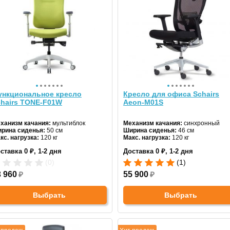
ункциональное кресло
Кресло для офиса Schairs
chairs TONE-F01W
Aeon-М01S
ханизм качания:
мультиблок
Механизм качания:
синхронный
рина сиденья:
50 см
Ширина сиденья:
46 см
кс. нагрузка:
120 кг
Макс. нагрузка:
120 кг
дголовник:
регулируемый
Подголовник:
регулируемый
ставка 0 ₽, 1-2 дня
Доставка 0 ₽, 1-2 дня
териал спинки:
ткань
Материал спинки:
сетка
гулировка высоты:
газлифт
Регулировка высоты:
газлифт
(0)
(1)
естовина:
пластиковая
Крестовина:
металлическая
3 960
₽
55 900
₽
Выбрать
Выбрать