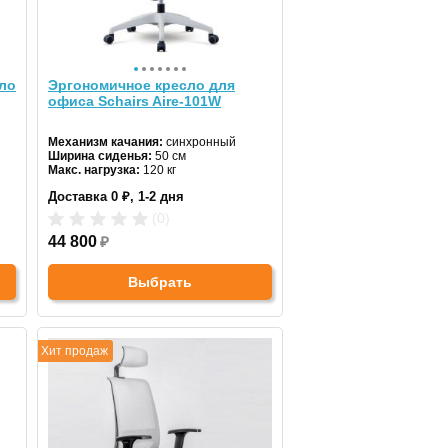
ло
Эргономичное кресло для
офиса Schairs Aire-101W
Механизм качания:
синхронный
Ширина сиденья:
50 см
Макс. нагрузка:
120 кг
Подголовник:
регулируемый
Доставка 0 ₽, 1-2 дня
Материал спинки:
сетка
Регулировка высоты:
газлифт
(0)
Крестовина:
пластиковая
44 800
₽
Выбрать
Хит продаж