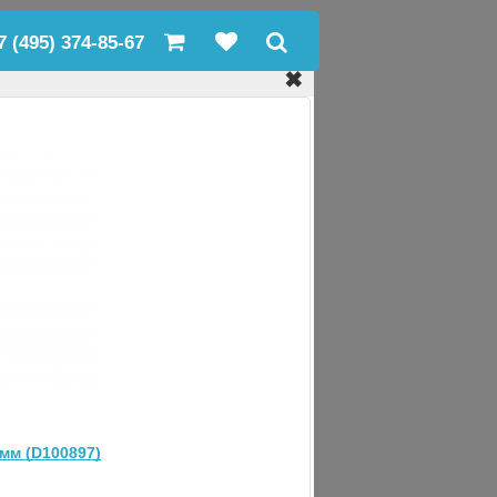
7 (495) 374-85-67
✖
мм (D100897)