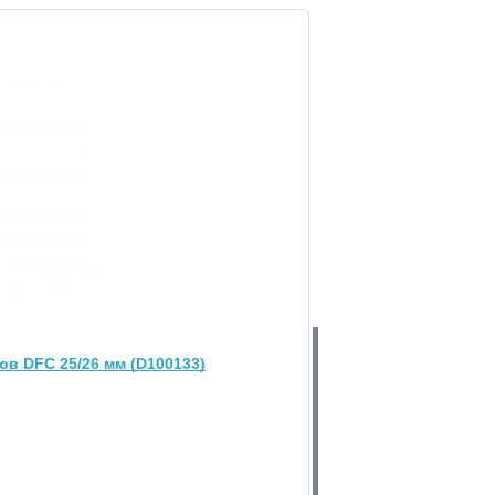
0%
0%
0%
0%
ов DFC 25/26 мм (D100133)