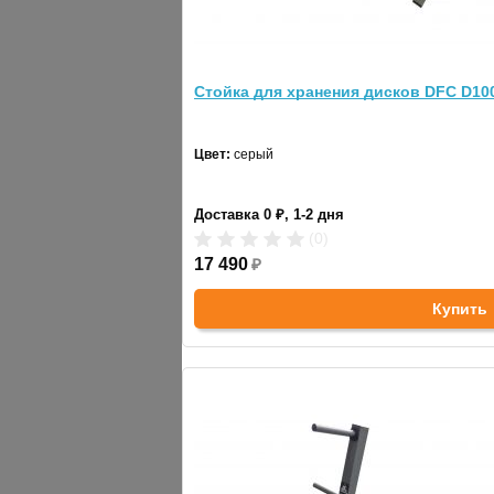
Стойка для дисков и гантелей DFC D1
Стойка для хранения дисков DFC D10
Цвет:
серый
Цвет:
серый
Доставка 0 ₽, 1-2 дня
(0)
Доставка 0 ₽, 1-2 дня
21 390
₽
(0)
17 490
₽
Купить
ОПИСАНИЕ
Стойка для дисков Smith PR127 с держате
ТЕХНИЧЕСКИЕ ХАРАКТЕРИСТИКИ