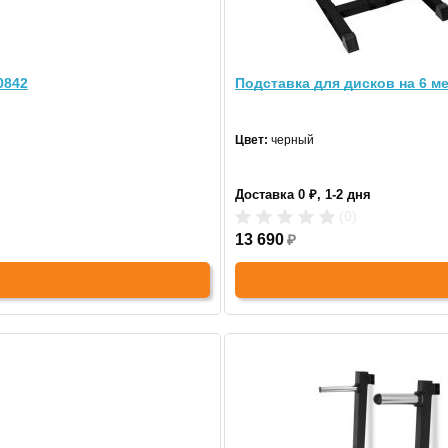
00053
Стойка
0842
Подставка для дисков на 6 м
Цвет:
се
Цвет:
черный
Доставк
Доставка 0 ₽, 1-2 дня
17 490
(0)
13 690
₽
Купить
лем для 2 грифов.