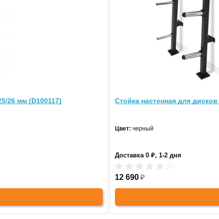
66
:
56
:
114
2 года
Германия
5/26 мм (D100117)
Стойка настенная для дисков 
КНР
Цвет:
черный
Доставка 0 ₽, 1-2 дня
(0)
12 690
₽