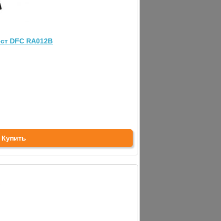
 для дисков DFC 50/51 мм (D100897)
ест DFC RA012B
рый
а 0 ₽, 1-2 дня
(0)
₽
Купить
Купить