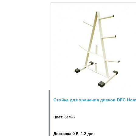
0.0
4
3
Отзывов пока
2
нет
1
Написать отзыв
Стойка для дисков SMITH PR127 - Вопр
МАГАЗИН
Стойка для хранения дисков DFC Ho
О нас
Акции
Оплата
Доставка
Гар
Цвет:
белый
ПОКУПАТЕЛЮ
Личный кабинет
Новинки
Новости
О
Доставка 0 ₽, 1-2 дня