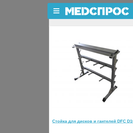
←
Подставки для дисков
Стойка для дисков SMITH P
Код товара: 32818
Стойка для дисков и гантелей DFC D1