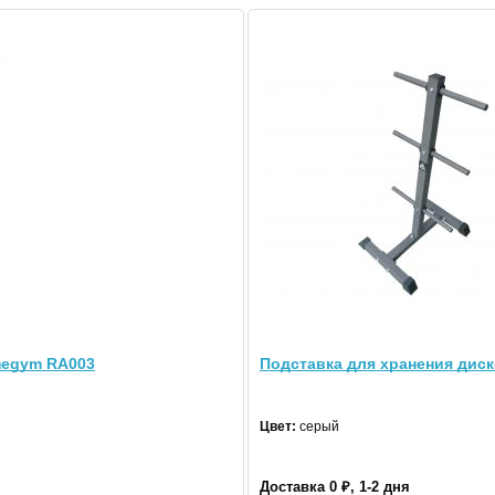
осы по товару
megym RA003
Подставка для хранения диск
антия
Обзоры
Помощь людям
Вакансии
Контакты
Цвет:
серый
тзывы
Правовая информация
Доставка 0 ₽, 1-2 дня