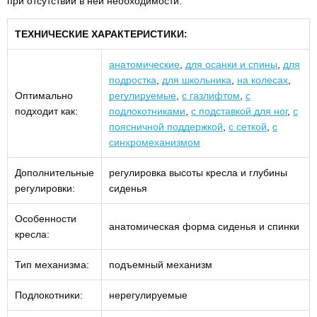
при отсутствии в ней необходимости.
ТЕХНИЧЕСКИЕ ХАРАКТЕРИСТИКИ:
анатомические
,
для осанки и спины
,
для
подростка
,
для школьника
,
на колесах
,
Оптимально
регулируемые
,
с газлифтом
,
с
подходит как:
подлокотниками
,
с подставкой для ног
,
с
поясничной поддержкой
,
с сеткой
,
с
синхромеханизмом
Дополнительные
регулировка высоты кресла и глубины
регулировки:
сиденья
Особенности
анатомическая форма сиденья и спинки
кресла:
Тип механизма:
подъемный механизм
Подлокотники:
нерегулируемые