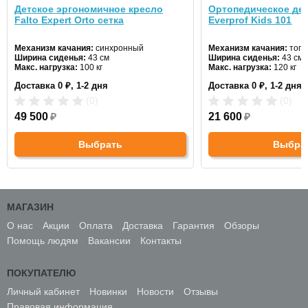
Детское эргономичное кресло
Ортопедическое дет
Falto Expert Orto сетка
Everprof Kids 101
Механизм качания:
синхронный
Механизм качания:
топ 
Ширина сиденья:
43 см
Ширина сиденья:
43 см
Макс. нагрузка:
100 кг
Макс. нагрузка:
120 кг
Подголовник:
нет
Подголовник:
нет
Доставка 0 ₽, 1-2 дня
Доставка 0 ₽, 1-2 дня
Материал спинки:
сетка
Материал спинки:
ткань
Регулировка высоты:
да
Регулировка высоты:
д
(0)
(0)
Крестовина:
пластиковая
Крестовина:
пластикова
49 500
₽
21 600
₽
Выбрать
Выбра
МАГАЗИН
О нас
Акции
Оплата
Доставка
Гарантия
Обзоры
Помощь людям
Вакансии
Контакты
ПОКУПАТЕЛЮ
Личный кабинет
Новинки
Новости
Отзывы
Правовая информация