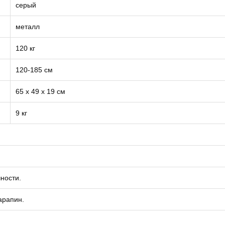
серый
металл
120 кг
120-185 см
65 х 49 х 19 см
9 кг
ности.
арапин.