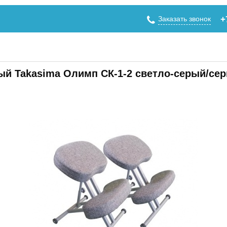
Заказать звонок
+
й Takasima Олимп СК-1-2 светло-серый/се