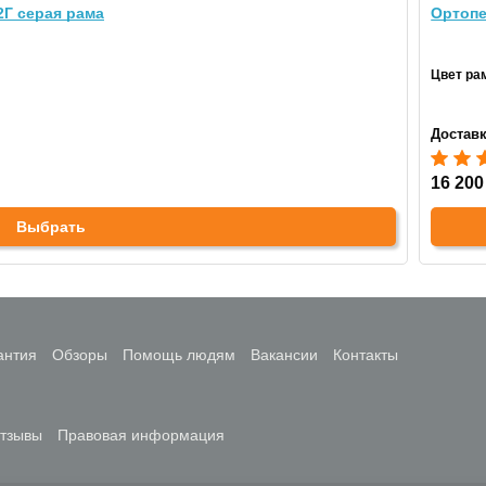
2Г серая рама
Ортопе
Цвет ра
Доставк
16 200
Выбрать
антия
Обзоры
Помощь людям
Вакансии
Контакты
тзывы
Правовая информация