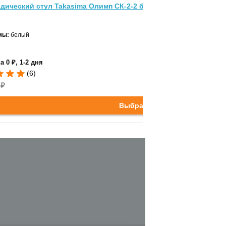
дический стул Takasima Олимп СК-2-2 белая рама
мы:
белый
а 0 ₽, 1-2 дня
(6)
₽
Выбрать