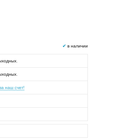
✔
в наличии
выходных.
выходных.
за наш счет!