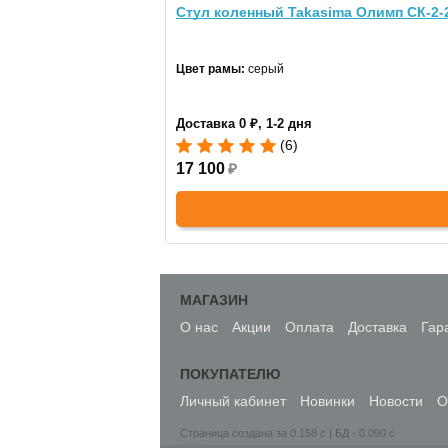
Стул коленный Takasima Олимп СК-2-
Цвет рамы:
серый
Доставка 0 ₽, 1-2 дня
(6)
17 100
₽
МАГАЗИН
О нас
Акции
Оплата
Доставка
Гар
ПОКУПАТЕЛЮ
Личный кабинет
Новинки
Новости
О
Страница создана за 0.158 с | БД - 0.090 с