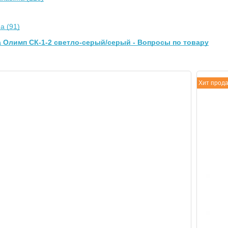
a (91)
 Олимп СК-1-2 светло-серый/серый - Вопросы по товару
Хит прод