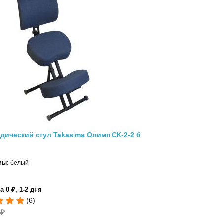
дический стул Takasima Олимп СК-2-2 белая рама
мы:
белый
а 0 ₽, 1-2 дня
(6)
₽