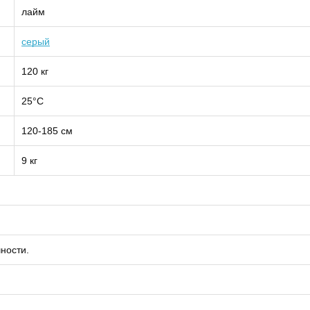
лайм
серый
120 кг
25°С
120-185 см
9 кг
ности.