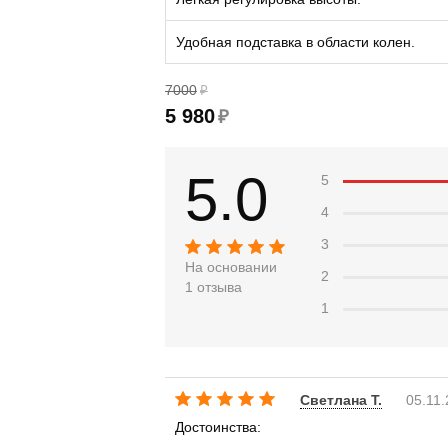
Удобная подставка в области колен.
7000
₽
5 980
₽
5.0
5
4
3
На основании
2
1 отзыва
1
Светлана Т.
05.11
Достоинства: