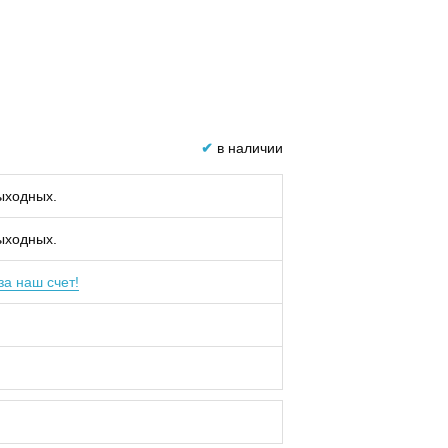
✔
в наличии
выходных.
выходных.
за наш счет!