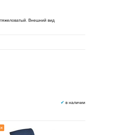
о тяжеловатый. Внешний вид
✔
в наличии
аж