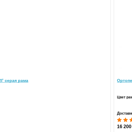
2Г серая рама
Ортопе
Цвет ра
Доставк
16 200