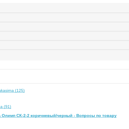
kasima (125)
a (91)
 Олимп СК-2-2 коричневый/черный - Вопросы по товару