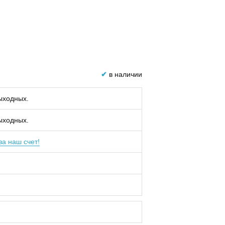
✔
в наличии
выходных.
выходных.
за наш счет!