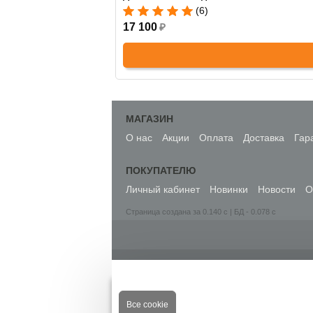
(6)
17 100
₽
МАГАЗИН
О нас
Акции
Оплата
Доставка
Гар
ПОКУПАТЕЛЮ
Личный кабинет
Новинки
Новости
О
Страница создана за 0.140 с | БД - 0.078 с
Купить сейча
Все cookie