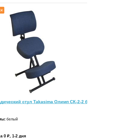
аж
дический стул Takasima Олимп СК-2-2 белая рама
мы:
белый
а 0 ₽, 1-2 дня