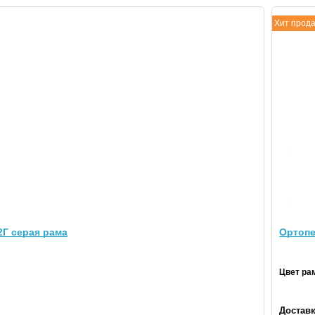
Хит прод
2Г серая рама
Ортопе
Цвет ра
Доставк