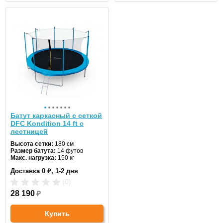
Батут каркасный с сеткой
DFC Kondition 14 ft с
лестницей
Высота сетки:
180 см
Размер батута:
14 футов
Макс. нагрузка:
150 кг
Диаметр:
427 см
Доставка 0 ₽, 1-2 дня
Цвет:
синий
(0)
28 190
₽
Купить