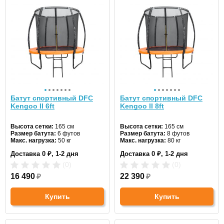
Батут спортивный DFC
Батут спортивный DFC
Kengoo II 6ft
Kengoo II 8ft
Высота сетки:
165 см
Высота сетки:
165 см
Размер батута:
6 футов
Размер батута:
8 футов
Макс. нагрузка:
50 кг
Макс. нагрузка:
80 кг
Диаметр:
183 см
Диаметр:
244 см
Доставка 0 ₽, 1-2 дня
Доставка 0 ₽, 1-2 дня
Цвет:
оранжевый
Цвет:
оранжевый
(0)
(0)
16 490
₽
22 390
₽
Купить
Купить