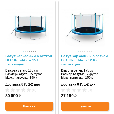
Батут каркасный с сеткой
Батут каркасный с сеткой
DFC Kondition 15 ft с
DFC Kondition 12 ft с
лестницей
лестницей
Высота сетки:
180 см
Высота сетки:
175 см
Размер батута:
15 футов
Размер батута:
12 футов
Макс. нагрузка:
150 кг
Макс. нагрузка:
150 кг
Диаметр:
457 см
Диаметр:
366 см
Доставка 0 ₽, 1-2 дня
Доставка 0 ₽, 1-2 дня
Цвет:
синий
Цвет:
синий
(0)
(0)
30 090
₽
27 190
₽
Купить
Купить