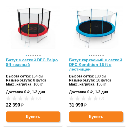
Батут с сеткой DFC Pelpo
Батут каркасный с сеткой
8ft красный
DFC Kondition 16 ft с
лестницей
Высота сетки:
154 см
Высота сетки:
180 см
Размер батута:
8 футов
Размер батута:
16 футов
Макс. нагрузка:
100 кг
Макс. нагрузка:
150 кг
Диаметр:
244 см
Диаметр:
488 см
Доставка 0 ₽, 1-2 дня
Доставка 0 ₽, 1-2 дня
Цвет:
красный
Цвет:
синий
(0)
(0)
22 390
₽
31 990
₽
Купить
Купить