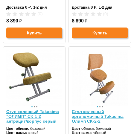
Доставка 0 ₽, 1-2 дня
Доставка 0 ₽, 1-2 дня
(0)
(0)
8 890
₽
8 890
₽
Купить
Купить
Стул коленный Takasima
Стул коленный
"ОЛИМП" СК-1-2
эргономичный Takasima
антрацит/корпус серый
Олимп СК-2-2
коричневый/черный
Цвет обивки:
бежевый
Цвет обивки:
бежевый
Цвет рамы:
серый
Цвет рамы:
чёрный