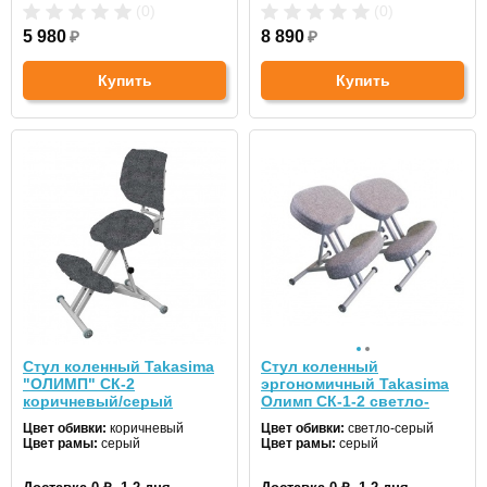
(0)
(0)
5 980
₽
8 890
₽
Купить
Купить
Стул коленный Takasima
Стул коленный
"ОЛИМП" СК-2
эргономичный Takasima
коричневый/серый
Олимп СК-1-2 светло-
серый/серый
Цвет обивки:
коричневый
Цвет обивки:
светло-серый
Цвет рамы:
серый
Цвет рамы:
серый