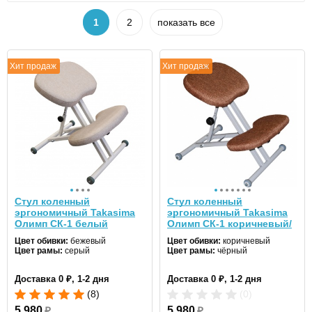
1
2
показать все
Хит продаж
Хит продаж
Стул коленный
Стул коленный
эргономичный Takasima
эргономичный Takasima
Олимп СК-1 белый
Олимп СК-1 коричневый/
черный
Цвет обивки:
бежевый
Цвет обивки:
коричневый
Цвет рамы:
серый
Цвет рамы:
чёрный
Доставка 0 ₽, 1-2 дня
Доставка 0 ₽, 1-2 дня
(8)
(0)
5 980
₽
5 980
₽