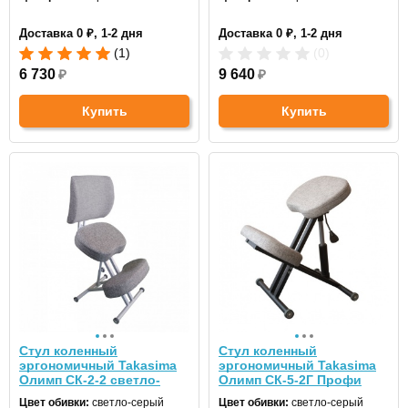
Доставка 0 ₽, 1-2 дня
Доставка 0 ₽, 1-2 дня
(1)
(0)
6 730
₽
9 640
₽
Купить
Купить
Стул коленный
Стул коленный
эргономичный Takasima
эргономичный Takasima
Олимп СК-2-2 светло-
Олимп СК-5-2Г Профи
серый/белый
антрацит/серый
Цвет обивки:
светло-серый
Цвет обивки:
светло-серый