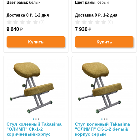
Цвет рамы:
белый
Цвет рамы:
серый
Доставка 0 ₽, 1-2 дня
Доставка 0 ₽, 1-2 дня
(0)
(0)
9 640
₽
7 930
₽
Купить
Купить
Стул коленный Takasima
Стул коленный Takasima
"ОЛИМП" СК-1-2
"ОЛИМП" СК-1-2 белый/
коричневый/корпус
корпус серый
белый