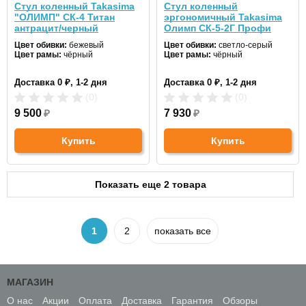
Стул коленный Takasima
Стул коленный
"ОЛИМП" СК-4 Титан
эргономичный Takasima
антрацит/черный
Олимп СК-5-2Г Профи
белый/черный
Цвет обивки:
бежевый
Цвет обивки:
светло-серый
Цвет рамы:
чёрный
Цвет рамы:
чёрный
Доставка 0 ₽, 1-2 дня
Доставка 0 ₽, 1-2 дня
(0)
(0)
9 500
₽
7 930
₽
Купить
Купить
Показать еще 2 товара
1
2
показать все
МАГАЗИН
О нас
Акции
Оплата
Доставка
Гарантия
Обзоры