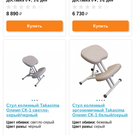
Доставка 0 ₽, 1-2 дня
Доставка 0 ₽, 1-2 дня
(0)
(0)
8 890
₽
6 730
₽
Купить
Купить
Стул коленный Takasima
Стул коленный
Олимп СК-1 светло-
эргономичный Takasima
серый/черный
Олимп СК-1 белый/серый
Цвет обивки:
светло-серый
Цвет обивки:
бежевый
Цвет рамы:
чёрный
Цвет рамы:
серый