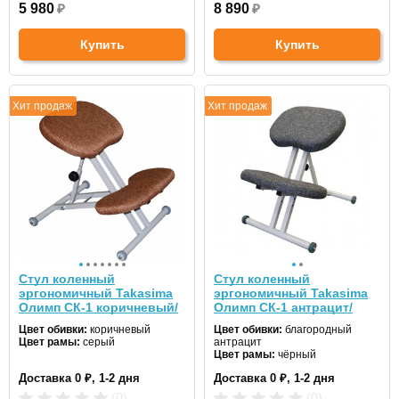
5 980
₽
8 890
₽
Купить
Купить
Хит продаж
Хит продаж
Стул коленный
Стул коленный
эргономичный Takasima
эргономичный Takasima
Олимп СК-1 коричневый/
Олимп СК-1 антрацит/
серый
черный
Цвет обивки:
коричневый
Цвет обивки:
благородный
Цвет рамы:
серый
антрацит
Цвет рамы:
чёрный
Доставка 0 ₽, 1-2 дня
Доставка 0 ₽, 1-2 дня
(0)
(0)