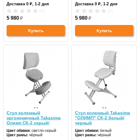
Доставка 0 ₽, 1-2 дня
Доставка 0 ₽, 1-2 дня
(0)
(0)
5 980
₽
5 980
₽
Купить
Купить
Стул коленный
Стул коленный Takasima
эргономичный Takasima
"ОЛИМП" СК-2 белый/
Олимп СК-2 серый/
черный
черный
Цвет обивки:
светло-серый
Цвет обивки:
белый
Цвет рамы:
чёрный
Цвет рамы:
чёрный