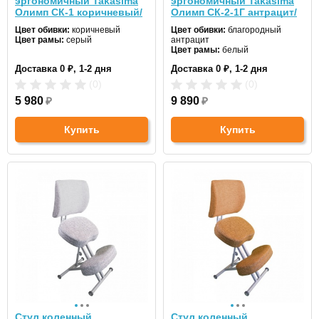
эргономичный Takasima
эргономичный Takasima
Олимп СК-1 коричневый/
Олимп СК-2-1Г антрацит/
белый
белый
Цвет обивки:
коричневый
Цвет обивки:
благородный
Цвет рамы:
серый
антрацит
Цвет рамы:
белый
Доставка 0 ₽, 1-2 дня
Доставка 0 ₽, 1-2 дня
(0)
(0)
5 980
₽
9 890
₽
Купить
Купить
Стул коленный
Стул коленный